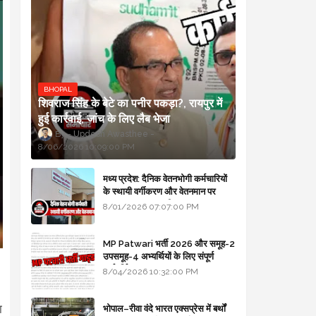
BHOPAL
शिवराज सिंह के बेटे का पनीर पकड़ा?, रायपुर में
हुई कार्रवाई, जांच के लिए लैब भेजा
Updesh Awasthee
8/06/2026 10:09:00 PM
मध्य प्रदेश: दैनिक वेतनभोगी कर्मचारियों
के स्थायी वर्गीकरण और वेतनमान पर
सरकार का बड़ा स्पष्टीकरण
8/01/2026 07:07:00 PM
MP Patwari भर्ती 2026 और समूह-2
उपसमूह-4 अभ्यर्थियों के लिए संपूर्ण
मार्गदर्शिका
8/04/2026 10:32:00 PM
ा
भोपाल–रीवा वंदे भारत एक्सप्रेस में बर्थों