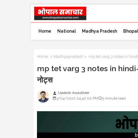
Home
National
Madhya Pradesh
Bhopa
Home
Madhyapradesh
mp tet varg 3 notes in hindi- मध्
mp tet varg 3 notes in hindi- मध्य
नोट्स
Updesh Awasthee
person
3/04/2022 04:40:00 PM
5 minute read