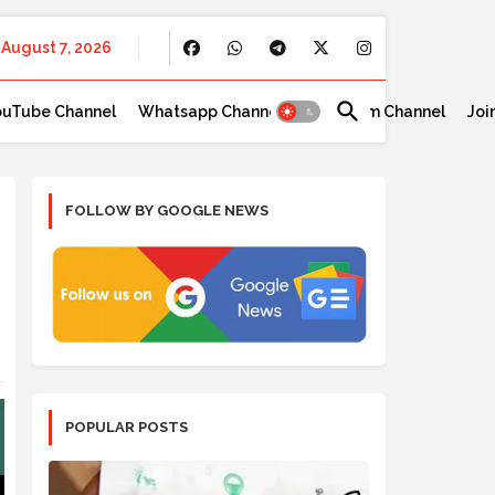
August 7, 2026
ouTube Channel
Whatsapp Channel
Telegram Channel
Joi
FOLLOW BY GOOGLE NEWS
POPULAR POSTS