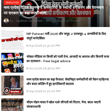
EMPLOYEE
मध्य प्रदेश: दैनिक वेतनभोगी कर्मचारियों के स्थायी वर्गीकरण और वेतनमान
पर सरकार का बड़ा स्पष्टीकरण
Updesh Awasthee
8/01/2026 07:07:00 PM
MP Patwari भर्ती 2026 और समूह-2 उपसमूह-4 अभ्यर्थियों के लिए
संपूर्ण मार्गदर्शिका
8/04/2026 10:32:00 PM
सोशल मीडिया पर किसी को गाली देना, आजादी या अपराध और कितनी सजा
का प्रावधान - free legal advice
8/01/2026 06:36:00 PM
मध्य प्रदेश शासन का बड़ा फैसला: सेवानिवृत्त कर्मचारियों की पेंशन प्रक्रिया
और बजट कोडिंग में हुए क्रांतिकारी बदलाव
8/04/2026 10:20:00 PM
सीएम मोहन यादव ने खोल दओ सौगातों को पिटारा, भैया, बदल जाएगी
संस्कारधानी!