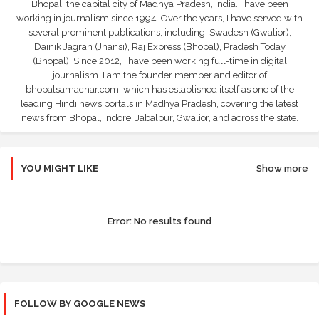
Bhopal, the capital city of Madhya Pradesh, India. I have been
working in journalism since 1994. Over the years, I have served with
several prominent publications, including: Swadesh (Gwalior),
Dainik Jagran (Jhansi), Raj Express (Bhopal), Pradesh Today
(Bhopal); Since 2012, I have been working full-time in digital
journalism. I am the founder member and editor of
bhopalsamachar.com, which has established itself as one of the
leading Hindi news portals in Madhya Pradesh, covering the latest
news from Bhopal, Indore, Jabalpur, Gwalior, and across the state.
YOU MIGHT LIKE
Show more
Error:
No results found
FOLLOW BY GOOGLE NEWS