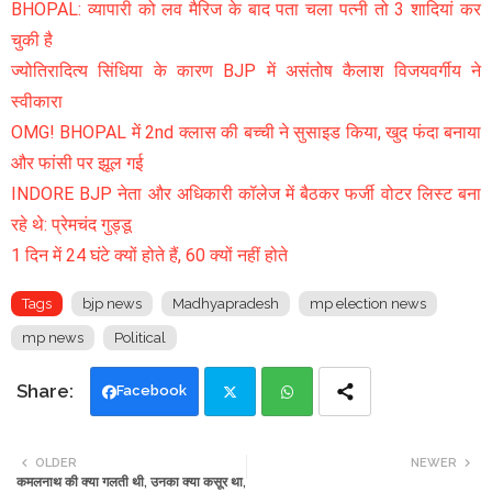
BHOPAL: व्यापारी को लव मैरिज के बाद पता चला पत्नी तो 3 शादियां कर
चुकी है
ज्योतिरादित्य सिंधिया के कारण BJP में असंतोष कैलाश विजयवर्गीय ने
स्वीकारा
OMG! BHOPAL में 2nd क्लास की बच्ची ने सुसाइड किया, खुद फंदा बनाया
और फांसी पर झूल गई
INDORE BJP नेता और अधिकारी कॉलेज में बैठकर फर्जी वोटर लिस्ट बना
रहे थे: प्रेमचंद गुड्डू
1 दिन में 24 घंटे क्यों होते हैं, 60 क्यों नहीं होते
Tags
bjp news
Madhyapradesh
mp election news
mp news
Political
Facebook
Twi
Wh
OLDER
NEWER
कमलनाथ की क्या गलती थी, उनका क्या कसूर था,
tte
ats