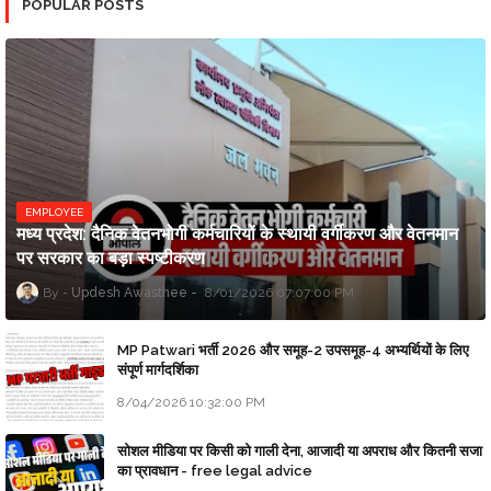
POPULAR POSTS
EMPLOYEE
मध्य प्रदेश: दैनिक वेतनभोगी कर्मचारियों के स्थायी वर्गीकरण और वेतनमान
पर सरकार का बड़ा स्पष्टीकरण
Updesh Awasthee
8/01/2026 07:07:00 PM
MP Patwari भर्ती 2026 और समूह-2 उपसमूह-4 अभ्यर्थियों के लिए
संपूर्ण मार्गदर्शिका
8/04/2026 10:32:00 PM
सोशल मीडिया पर किसी को गाली देना, आजादी या अपराध और कितनी सजा
का प्रावधान - free legal advice