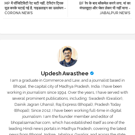
MP में पॉजिटिविटी रेट घटी नहीं, टेस्टिंग ट्रिक
BF रेप के बाद ब्लैकमेल करने लगा, मां का
tte
ats
यूज़ करके घटाई गई है, गाइडलाइन का उल्लंघन -
मंगलसूत्र और जेवर लेकर भी नहीं माना -
CORONA NEWS
JABALPUR NEWS
r
app
Updesh Awasthee
I am a graduate in Commerce and Law, and a journalist based in
Bhopal, the capital city of Madhya Pradesh, India. I have been
working in journalism since 1994. Over the years, I have served with
several prominent publications, including: Swadesh (Gwalior),
Dainik Jagran (Jhansi), Raj Express (Bhopal), Pradesh Today
(Bhopal); Since 2012, I have been working full-time in digital
journalism. I am the founder member and editor of
bhopalsamachar.com, which has established itself as one of the
leading Hindi news portals in Madhya Pradesh, covering the latest
news from Bhopal, Indore, Jabalpur, Gwalior, and across the state.