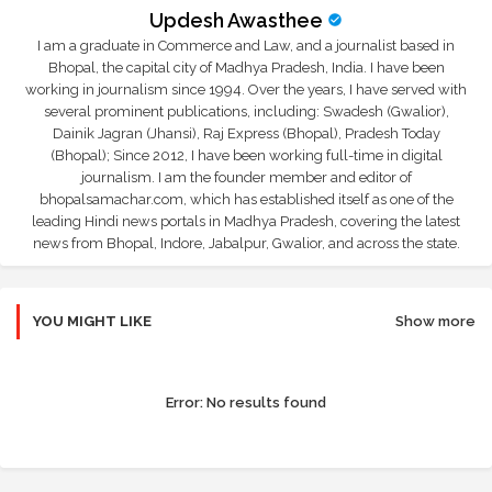
Updesh Awasthee
I am a graduate in Commerce and Law, and a journalist based in
Bhopal, the capital city of Madhya Pradesh, India. I have been
working in journalism since 1994. Over the years, I have served with
several prominent publications, including: Swadesh (Gwalior),
Dainik Jagran (Jhansi), Raj Express (Bhopal), Pradesh Today
(Bhopal); Since 2012, I have been working full-time in digital
journalism. I am the founder member and editor of
bhopalsamachar.com, which has established itself as one of the
leading Hindi news portals in Madhya Pradesh, covering the latest
news from Bhopal, Indore, Jabalpur, Gwalior, and across the state.
YOU MIGHT LIKE
Show more
Error:
No results found