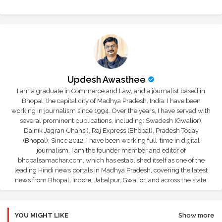
Updesh Awasthee
I am a graduate in Commerce and Law, and a journalist based in
Bhopal, the capital city of Madhya Pradesh, India. I have been
working in journalism since 1994. Over the years, I have served with
several prominent publications, including: Swadesh (Gwalior),
Dainik Jagran (Jhansi), Raj Express (Bhopal), Pradesh Today
(Bhopal); Since 2012, I have been working full-time in digital
journalism. I am the founder member and editor of
bhopalsamachar.com, which has established itself as one of the
leading Hindi news portals in Madhya Pradesh, covering the latest
news from Bhopal, Indore, Jabalpur, Gwalior, and across the state.
YOU MIGHT LIKE
Show more