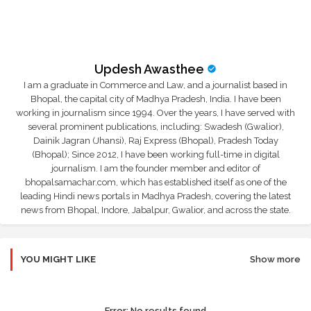
Updesh Awasthee
I am a graduate in Commerce and Law, and a journalist based in
Bhopal, the capital city of Madhya Pradesh, India. I have been
working in journalism since 1994. Over the years, I have served with
several prominent publications, including: Swadesh (Gwalior),
Dainik Jagran (Jhansi), Raj Express (Bhopal), Pradesh Today
(Bhopal); Since 2012, I have been working full-time in digital
journalism. I am the founder member and editor of
bhopalsamachar.com, which has established itself as one of the
leading Hindi news portals in Madhya Pradesh, covering the latest
news from Bhopal, Indore, Jabalpur, Gwalior, and across the state.
YOU MIGHT LIKE
Show more
Error:
No results found