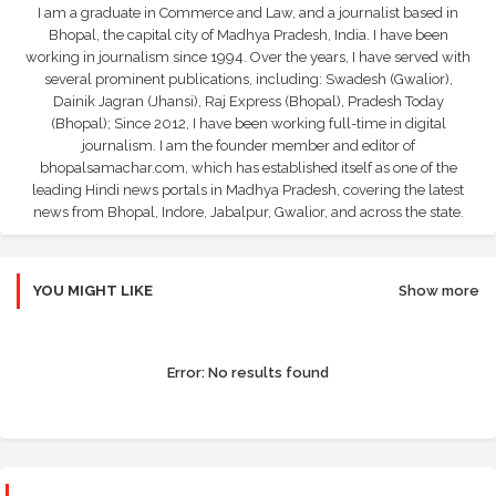
I am a graduate in Commerce and Law, and a journalist based in
Bhopal, the capital city of Madhya Pradesh, India. I have been
working in journalism since 1994. Over the years, I have served with
several prominent publications, including: Swadesh (Gwalior),
Dainik Jagran (Jhansi), Raj Express (Bhopal), Pradesh Today
(Bhopal); Since 2012, I have been working full-time in digital
journalism. I am the founder member and editor of
bhopalsamachar.com, which has established itself as one of the
leading Hindi news portals in Madhya Pradesh, covering the latest
news from Bhopal, Indore, Jabalpur, Gwalior, and across the state.
YOU MIGHT LIKE
Show more
Error:
No results found