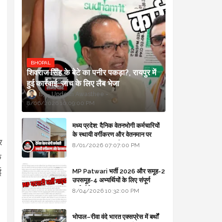
BHOPAL
शिवराज सिंह के बेटे का पनीर पकड़ा?, रायपुर में
हुई कार्रवाई, जांच के लिए लैब भेजा
Updesh Awasthee
8/06/2026 10:09:00 PM
मध्य प्रदेश: दैनिक वेतनभोगी कर्मचारियों
के स्थायी वर्गीकरण और वेतनमान पर
र
सरकार का बड़ा स्पष्टीकरण
8/01/2026 07:07:00 PM
े
ई
MP Patwari भर्ती 2026 और समूह-2
उपसमूह-4 अभ्यर्थियों के लिए संपूर्ण
मार्गदर्शिका
8/04/2026 10:32:00 PM
भोपाल–रीवा वंदे भारत एक्सप्रेस में बर्थों