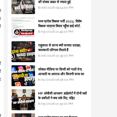
की संख्या डबल से ज्यादा हुई
8/06/2026 09:14:00 PM
े
े
मध्य प्रदेश शिक्षक भर्ती 2025: विशेष
ं
शिक्षक पात्रता विवाद पहुँचा हाई कोर्ट;
सरकार से माँगा जवाब
8/05/2026 10:49:00 PM
राहुकाल से डरना क्यों फायदा उठाइए,
चमत्कारी परिणाम मिलते हैं
8/06/2026 10:39:00 PM
ं
सोशल मीडिया पर किसी को गाली देना,
ं
आजादी या अपराध और कितनी सजा का
द
प्रावधान - free legal advice
8/01/2026 06:36:00 PM
MP ओबीसी आरक्षण: हाईकोर्ट में दोनों पक्षों
के वकीलों ने क्या तर्क दिए, पढ़िए
8/05/2026 10:35:00 PM
ं