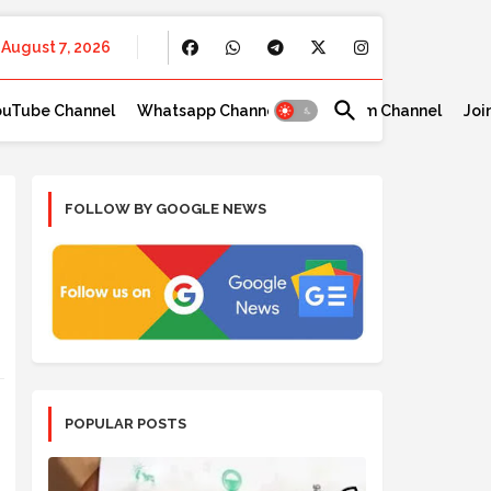
August 7, 2026
ouTube Channel
Whatsapp Channel
Telegram Channel
Joi
FOLLOW BY GOOGLE NEWS
POPULAR POSTS