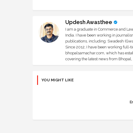
Updesh Awasthee
I am a graduate in Commerce and Law, 
India. I have been working in journali
publications, including: Swadesh (Gwal
Since 2012, I have been working full-t
bhopalsamachar.com, which has establi
covering the latest news from Bhopal, I
YOU MIGHT LIKE
Er