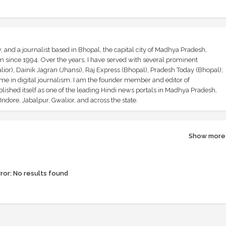
and a journalist based in Bhopal, the capital city of Madhya Pradesh,
sm since 1994. Over the years, I have served with several prominent
ior), Dainik Jagran (Jhansi), Raj Express (Bhopal), Pradesh Today (Bhopal);
ime in digital journalism. I am the founder member and editor of
shed itself as one of the leading Hindi news portals in Madhya Pradesh,
ndore, Jabalpur, Gwalior, and across the state.
Show more
ror:
No results found