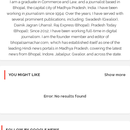
I am a graduate in Commerce and Law, and a journalist based in
Bhopal, the capital city of Madhya Pradesh, India. I have been
working in journalism since 1994. Over the years, I have served with
several prominent publications, including: Swadesh (Gwalior),
Dainik Jagran (Jhansi), Raj Express (Bhopal), Pradesh Today
(Bhopal); Since 2012, I have been working full-time in digital
journalism. I am the founder member and editor of
bhopalsamachar.com, which has established itself as one of the
leading Hindi news portals in Madhya Pradesh, covering the latest
news from Bhopal, Indore, Jabalpur, Gwalior, and across the state.
YOU MIGHT LIKE
Show more
Error:
No results found
FOLLOW BY GOOGLE NEWS