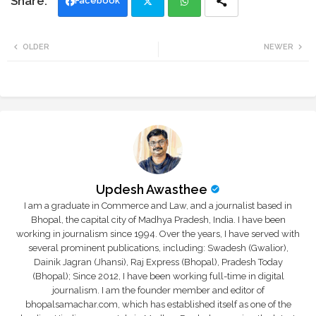
Facebook
Twi
Wh
OLDER
NEWER
tte
ats
r
app
Updesh Awasthee
I am a graduate in Commerce and Law, and a journalist based in
Bhopal, the capital city of Madhya Pradesh, India. I have been
working in journalism since 1994. Over the years, I have served with
several prominent publications, including: Swadesh (Gwalior),
Dainik Jagran (Jhansi), Raj Express (Bhopal), Pradesh Today
(Bhopal); Since 2012, I have been working full-time in digital
journalism. I am the founder member and editor of
bhopalsamachar.com, which has established itself as one of the