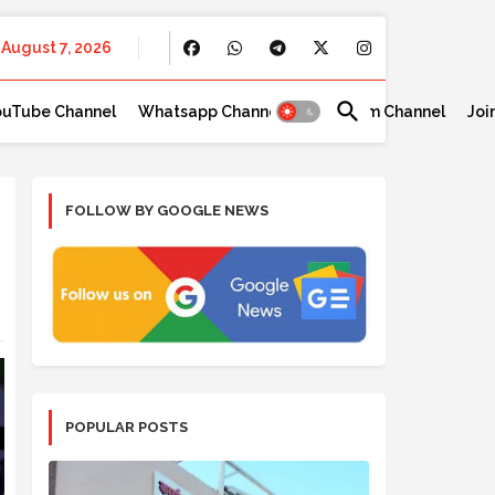
August 7, 2026
ouTube Channel
Whatsapp Channel
Telegram Channel
Joi
FOLLOW BY GOOGLE NEWS
POPULAR POSTS