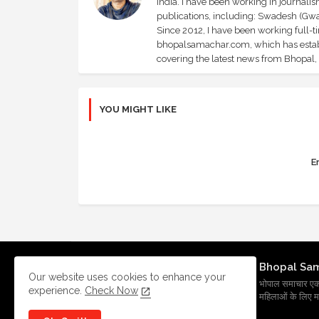
India. I have been working in journali
publications, including: Swadesh (Gwal
Since 2012, I have been working full-t
bhopalsamachar.com, which has establi
covering the latest news from Bhopal, I
YOU MIGHT LIKE
Er
Bhopal Sa
Our website uses cookies to enhance your
भोपाल समाचार एक प्र
experience.
Check Now
महिलाओं के लिए मह