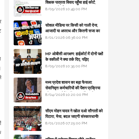
शिक्षक पात्रता विवाद पहुँचा हाई कोर्ट;
सरकार से माँगा जवाब
8/05/2026 10:49:00 PM
र
सोशल मीडिया पर किसी को गाली देना,
ट
आजादी या अपराध और कितनी सजा का
प्रावधान - free legal advice
8/01/2026 06:36:00 PM
MP ओबीसी आरक्षण: हाईकोर्ट में दोनों पक्षों
त
के वकीलों ने क्या तर्क दिए, पढ़िए
8/05/2026 10:35:00 PM
।
े
मध्य प्रदेश शासन का बड़ा फैसला:
सेवानिवृत्त कर्मचारियों की पेंशन प्रक्रिया
और बजट कोडिंग में हुए क्रांतिकारी
8/04/2026 10:20:00 PM
बदलाव
सीएम मोहन यादव ने खोल दओ सौगातों को
पिटारा, भैया, बदल जाएगी संस्कारधानी!
ं
8/01/2026 07:25:00 PM
ि