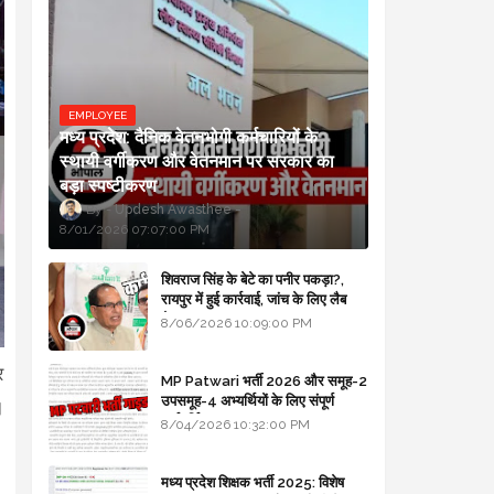
EMPLOYEE
मध्य प्रदेश: दैनिक वेतनभोगी कर्मचारियों के
स्थायी वर्गीकरण और वेतनमान पर सरकार का
बड़ा स्पष्टीकरण
Updesh Awasthee
8/01/2026 07:07:00 PM
शिवराज सिंह के बेटे का पनीर पकड़ा?,
रायपुर में हुई कार्रवाई, जांच के लिए लैब
भेजा
8/06/2026 10:09:00 PM
र
MP Patwari भर्ती 2026 और समूह-2
उपसमूह-4 अभ्यर्थियों के लिए संपूर्ण
।
मार्गदर्शिका
8/04/2026 10:32:00 PM
मध्य प्रदेश शिक्षक भर्ती 2025: विशेष