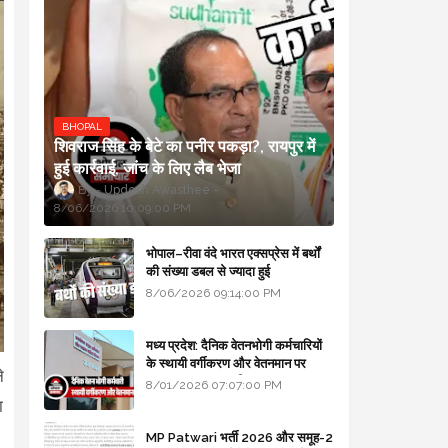
BHOPAL
शिवराज सिंह के बेटे का पनीर पकड़ा?, रायपुर में
हुई कार्रवाई, जांच के लिए लैब भेजा
Updesh Awasthee
8/06/2026 10:09:00 PM
भोपाल–रीवा वंदे भारत एक्सप्रेस में बर्थों
की संख्या डबल से ज्यादा हुई
8/06/2026 09:14:00 PM
मध्य प्रदेश: दैनिक वेतनभोगी कर्मचारियों
के स्थायी वर्गीकरण और वेतनमान पर
े
सरकार का बड़ा स्पष्टीकरण
8/01/2026 07:07:00 PM
ा
।
MP Patwari भर्ती 2026 और समूह-2