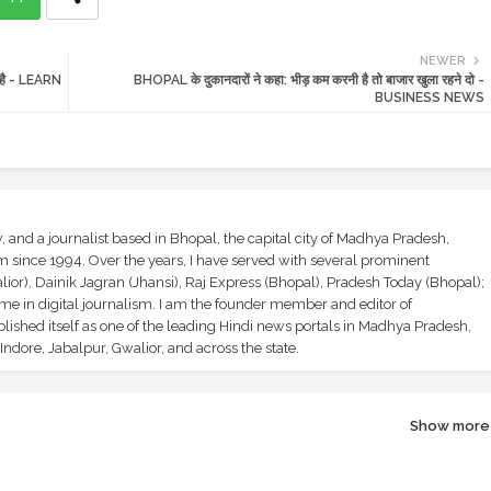
NEWER
 है - LEARN
BHOPAL के दुकानदारों ने कहा: भीड़ कम करनी है तो बाजार खुला रहने दो -
BUSINESS NEWS
and a journalist based in Bhopal, the capital city of Madhya Pradesh,
sm since 1994. Over the years, I have served with several prominent
ior), Dainik Jagran (Jhansi), Raj Express (Bhopal), Pradesh Today (Bhopal);
ime in digital journalism. I am the founder member and editor of
shed itself as one of the leading Hindi news portals in Madhya Pradesh,
ndore, Jabalpur, Gwalior, and across the state.
Show more