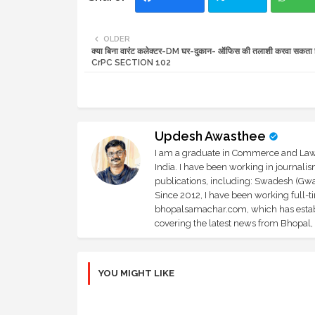
OLDER
क्या बिना वारंट कलेक्टर-DM घर-दुकान- ऑफिस की तलाशी करवा सकता
CrPC SECTION 102
Updesh Awasthee
I am a graduate in Commerce and Law, 
India. I have been working in journali
publications, including: Swadesh (Gwal
Since 2012, I have been working full-t
bhopalsamachar.com, which has establi
covering the latest news from Bhopal, I
YOU MIGHT LIKE