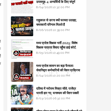
उपसमूह-4 अभ्यर्थियों के लिए संपूर्ण
स
मार्गदर्शिका
8/04/2026 10:32:00 PM
राहुकाल से डरना क्यों फायदा उठाइए,
चमत्कारी परिणाम मिलते हैं
8/06/2026 10:39:00 PM
ण
मध्य प्रदेश शिक्षक भर्ती 2025: विशेष
शिक्षक पात्रता विवाद पहुँचा हाई कोर्ट;
े
सरकार से माँगा जवाब
8/05/2026 10:49:00 PM
ं
क
मध्य प्रदेश शासन का बड़ा फैसला:
सेवानिवृत्त कर्मचारियों की पेंशन प्रक्रिया
और बजट कोडिंग में हुए क्रांतिकारी
8/04/2026 10:20:00 PM
बदलाव
दतिया में नरोत्तम मिश्रा जीते, राजेंद्र
भारती हार गए, घनश्याम की पेंशन पक्की
और आशुतोष बैक टू...
8/03/2026 06:32:00 PM