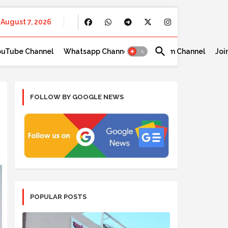
August 7, 2026
ouTube Channel
Whatsapp Channel
Telegram Channel
Joi
FOLLOW BY GOOGLE NEWS
POPULAR POSTS