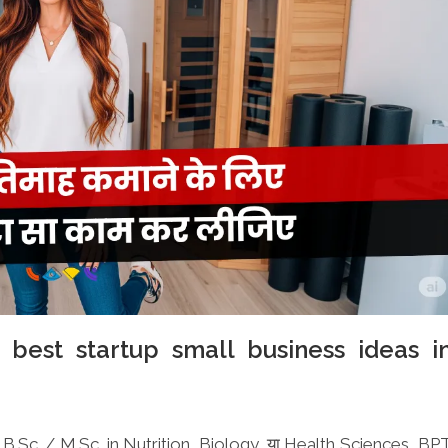
 best startup small business ideas i
हैं। B.Sc. / M.Sc. in Nutrition, Biology, या Health Sciences, BP