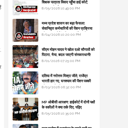
शिक्षक पात्रता विवाद पहुँचा हाई कोर्ट;
ं
सरकार से माँगा जवाब
8/05/2026 10:49:00 PM
मध्य प्रदेश शासन का बड़ा फैसला:
सेवानिवृत्त कर्मचारियों की पेंशन प्रक्रिया
और बजट कोडिंग में हुए क्रांतिकारी
8/04/2026 10:20:00 PM
बदलाव
,
सीएम मोहन यादव ने खोल दओ सौगातों को
पिटारा, भैया, बदल जाएगी संस्कारधानी!
8/01/2026 07:25:00 PM
र
दतिया में नरोत्तम मिश्रा जीते, राजेंद्र
भारती हार गए, घनश्याम की पेंशन पक्की
और आशुतोष बैक टू...
8/03/2026 06:32:00 PM
MP ओबीसी आरक्षण: हाईकोर्ट में दोनों पक्षों
के वकीलों ने क्या तर्क दिए, पढ़िए
8/05/2026 10:35:00 PM