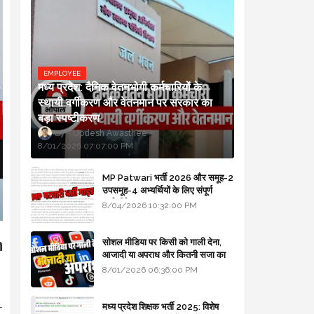
EMPLOYEE
मध्य प्रदेश: दैनिक वेतनभोगी कर्मचारियों के
स्थायी वर्गीकरण और वेतनमान पर सरकार का
बड़ा स्पष्टीकरण
Updesh Awasthee
8/01/2026 07:07:00 PM
MP Patwari भर्ती 2026 और समूह-2
उपसमूह-4 अभ्यर्थियों के लिए संपूर्ण
मार्गदर्शिका
8/04/2026 10:32:00 PM
n
सोशल मीडिया पर किसी को गाली देना,
आजादी या अपराध और कितनी सजा का
प्रावधान - free legal advice
8/01/2026 06:36:00 PM
मध्य प्रदेश शिक्षक भर्ती 2025: विशेष
T