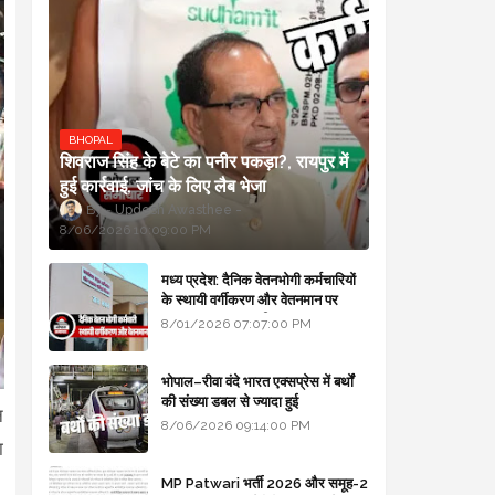
BHOPAL
शिवराज सिंह के बेटे का पनीर पकड़ा?, रायपुर में
हुई कार्रवाई, जांच के लिए लैब भेजा
Updesh Awasthee
8/06/2026 10:09:00 PM
मध्य प्रदेश: दैनिक वेतनभोगी कर्मचारियों
के स्थायी वर्गीकरण और वेतनमान पर
सरकार का बड़ा स्पष्टीकरण
8/01/2026 07:07:00 PM
भोपाल–रीवा वंदे भारत एक्सप्रेस में बर्थों
की संख्या डबल से ज्यादा हुई
न
8/06/2026 09:14:00 PM
ा
।
MP Patwari भर्ती 2026 और समूह-2