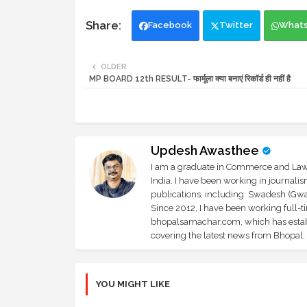
Facebook
Twitter
What
OLDER
MP BOARD 12th RESULT- फार्मूला क्या बनाएं रिकॉर्ड ही नहीं है
Updesh Awasthee
I am a graduate in Commerce and Law, 
India. I have been working in journali
publications, including: Swadesh (Gwal
Since 2012, I have been working full-t
bhopalsamachar.com, which has establi
covering the latest news from Bhopal, I
YOU MIGHT LIKE