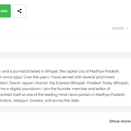
sapp
NEWER
and a journalist based in Bhopal, the capital city of Madhya Pradesh,
sm since 1994. Over the years, I have served with several prominent
ior), Dainik Jagran (Jhansi), Raj Express (Bhopal), Pradesh Today (Bhopal);
ime in digital journalism. I am the founder member and editor of
shed itself as one of the leading Hindi news portals in Madhya Pradesh,
ndore, Jabalpur, Gwalior, and across the state.
Show more