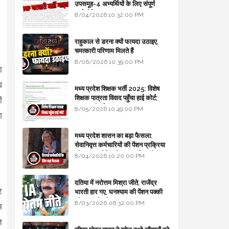
उपसमूह-4 अभ्यर्थियों के लिए संपूर्ण
मार्गदर्शिका
8/04/2026 10:32:00 PM
राहुकाल से डरना क्यों फायदा उठाइए,
चमत्कारी परिणाम मिलते हैं
8/06/2026 10:39:00 PM
ा
घ
मध्य प्रदेश शिक्षक भर्ती 2025: विशेष
शिक्षक पात्रता विवाद पहुँचा हाई कोर्ट;
ी
सरकार से माँगा जवाब
8/05/2026 10:49:00 PM
श
मध्य प्रदेश शासन का बड़ा फैसला:
सेवानिवृत्त कर्मचारियों की पेंशन प्रक्रिया
और बजट कोडिंग में हुए क्रांतिकारी
8/04/2026 10:20:00 PM
बदलाव
दतिया में नरोत्तम मिश्रा जीते, राजेंद्र
र
भारती हार गए, घनश्याम की पेंशन पक्की
और आशुतोष बैक टू...
8/03/2026 06:32:00 PM
म
त