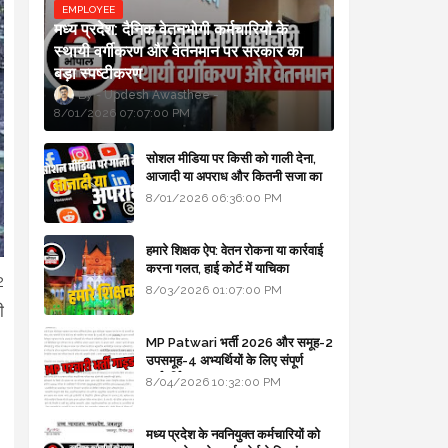
EMPLOYEE
मध्य प्रदेश: दैनिक वेतनभोगी कर्मचारियों के
स्थायी वर्गीकरण और वेतनमान पर सरकार का
बड़ा स्पष्टीकरण
Updesh Awasthee
8/01/2026 07:07:00 PM
सोशल मीडिया पर किसी को गाली देना,
आजादी या अपराध और कितनी सजा का
प्रावधान - free legal advice
8/01/2026 06:36:00 PM
हमारे शिक्षक ऐप: वेतन रोकना या कार्रवाई
करना गलत, हाई कोर्ट में याचिका
2
8/03/2026 01:07:00 PM
ी
MP Patwari भर्ती 2026 और समूह-2
उपसमूह-4 अभ्यर्थियों के लिए संपूर्ण
मार्गदर्शिका
8/04/2026 10:32:00 PM
मध्य प्रदेश के नवनियुक्त कर्मचारियों को