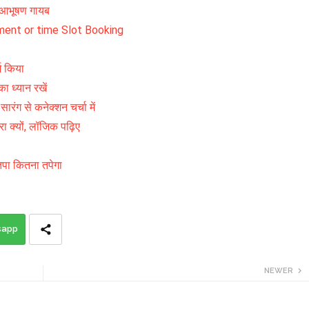
ण आभूषण गायब
ent or time Slot Booking
्म किया
 ध्यान रखें
रंग से कनेक्शन चर्चा में
ा क्यों, लॉजिक पढ़िए
तपा कितना तपेगा
sapp
NEWER