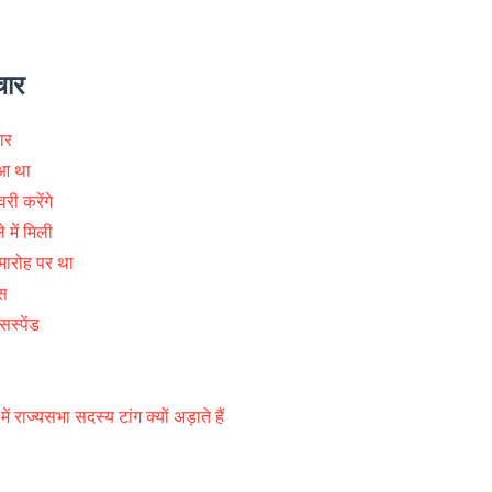
चार
ार
ुआ था
ी करेंगे
 में मिली
समारोह पर था
स
स्पेंड
में राज्यसभा सदस्य टांग क्यों अड़ाते हैं