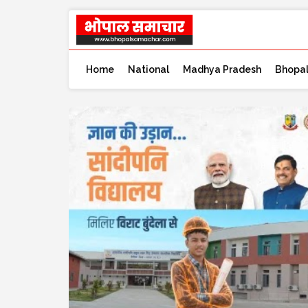
Home
National
Madhya Pradesh
Bhopa