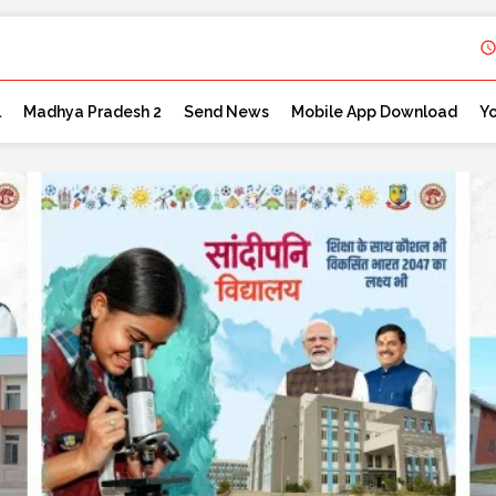
l
Madhya Pradesh 2
Send News
Mobile App Download
Y