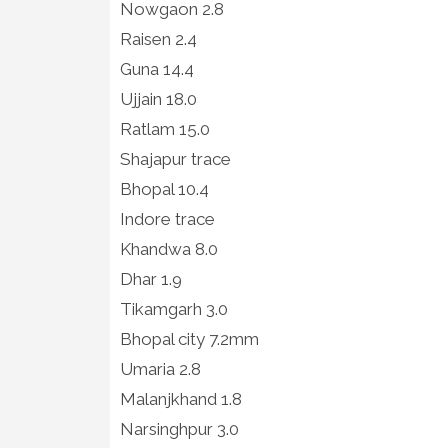
Nowgaon 2.8
Raisen 2.4
Guna 14.4
Ujjain 18.0
Ratlam 15.0
Shajapur trace
Bhopal 10.4
Indore trace
Khandwa 8.0
Dhar 1.9
Tikamgarh 3.0
Bhopal city 7.2mm
Umaria 2.8
Malanjkhand 1.8
Narsinghpur 3.0