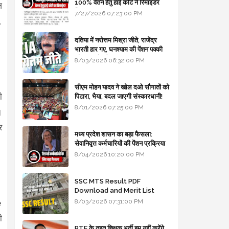
100% वेतन हेतु हाई कोर्ट ने रिमाइंडर
ज
लिखा
7/27/2026 07:23:00 PM
,
दतिया में नरोत्तम मिश्रा जीते, राजेंद्र
भारती हार गए, घनश्याम की पेंशन पक्की
और आशुतोष बैक टू...
8/03/2026 06:32:00 PM
सीएम मोहन यादव ने खोल दओ सौगातों को
ी
पिटारा, भैया, बदल जाएगी संस्कारधानी!
8/01/2026 07:25:00 PM
।
र
मध्य प्रदेश शासन का बड़ा फैसला:
सेवानिवृत्त कर्मचारियों की पेंशन प्रक्रिया
और बजट कोडिंग में हुए क्रांतिकारी
8/04/2026 10:20:00 PM
बदलाव
SSC MTS Result PDF
Download and Merit List
Update
8/03/2026 07:31:00 PM
e
ी
RTE के तहत शिक्षक भर्ती हम नहीं करेंगे,