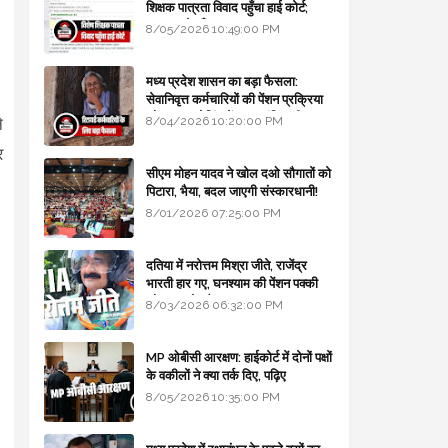
शिक्षक पात्रता विवाद पहुँचा हाई कोर्ट;
सरकार से माँगा जवाब
8/05/2026 10:49:00 PM
मध्य प्रदेश शासन का बड़ा फैसला:
सेवानिवृत्त कर्मचारियों की पेंशन प्रक्रिया
और बजट कोडिंग में हुए क्रांतिकारी
8/04/2026 10:20:00 PM
े
बदलाव
र
सीएम मोहन यादव ने खोल दओ सौगातों को
पिटारा, भैया, बदल जाएगी संस्कारधानी!
8/01/2026 07:25:00 PM
दतिया में नरोत्तम मिश्रा जीते, राजेंद्र
भारती हार गए, घनश्याम की पेंशन पक्की
और आशुतोष बैक टू...
8/03/2026 06:32:00 PM
MP ओबीसी आरक्षण: हाईकोर्ट में दोनों पक्षों
के वकीलों ने क्या तर्क दिए, पढ़िए
8/05/2026 10:35:00 PM