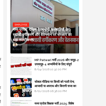
EMPLOYEE
मध्य प्रदेश: दैनिक वेतनभोगी कर्मचारियों के
स्थायी वर्गीकरण और वेतनमान पर सरकार का
बड़ा स्पष्टीकरण
Updesh Awasthee
8/01/2026 07:07:00 PM
य
MP Patwari भर्ती 2026 और समूह-2
उपसमूह-4 अभ्यर्थियों के लिए संपूर्ण
र
मार्गदर्शिका
8/04/2026 10:32:00 PM
सोशल मीडिया पर किसी को गाली देना,
आजादी या अपराध और कितनी सजा का
ा
प्रावधान - free legal advice
8/01/2026 06:36:00 PM
र
ी
मध्य प्रदेश शिक्षक भर्ती 2025: विशेष