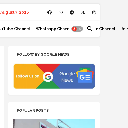
August 7, 2026
ouTube Channel
Whatsapp Channel
Telegram Channel
Joi
FOLLOW BY GOOGLE NEWS
POPULAR POSTS