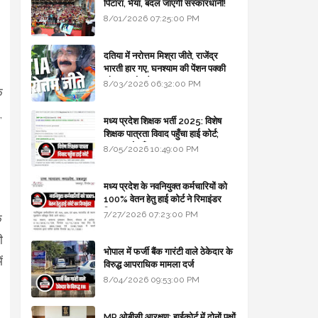
पिटारा, भैया, बदल जाएगी संस्कारधानी!
8/01/2026 07:25:00 PM
दतिया में नरोत्तम मिश्रा जीते, राजेंद्र
भारती हार गए, घनश्याम की पेंशन पक्की
और आशुतोष बैक टू...
8/03/2026 06:32:00 PM
ि
,
मध्य प्रदेश शिक्षक भर्ती 2025: विशेष
शिक्षक पात्रता विवाद पहुँचा हाई कोर्ट;
सरकार से माँगा जवाब
8/05/2026 10:49:00 PM
मध्य प्रदेश के नवनियुक्त कर्मचारियों को
100% वेतन हेतु हाई कोर्ट ने रिमाइंडर
लिखा
7/27/2026 07:23:00 PM
े
ी
भोपाल में फर्जी बैंक गारंटी वाले ठेकेदार के
ं
विरुद्ध आपराधिक मामला दर्ज
8/04/2026 09:53:00 PM
MP ओबीसी आरक्षण: हाईकोर्ट में दोनों पक्षों