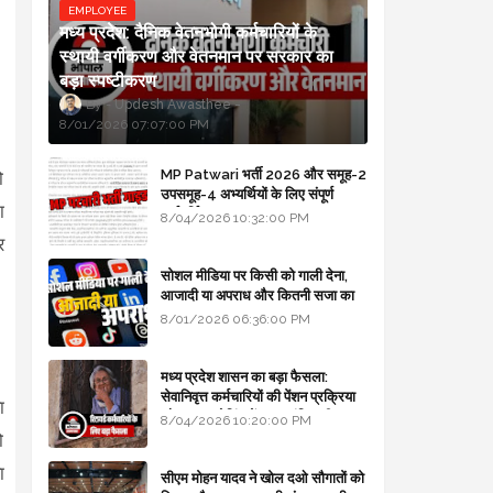
EMPLOYEE
मध्य प्रदेश: दैनिक वेतनभोगी कर्मचारियों के
स्थायी वर्गीकरण और वेतनमान पर सरकार का
बड़ा स्पष्टीकरण
Updesh Awasthee
8/01/2026 07:07:00 PM
MP Patwari भर्ती 2026 और समूह-2
ो
उपसमूह-4 अभ्यर्थियों के लिए संपूर्ण
ा
मार्गदर्शिका
8/04/2026 10:32:00 PM
र
सोशल मीडिया पर किसी को गाली देना,
आजादी या अपराध और कितनी सजा का
प्रावधान - free legal advice
8/01/2026 06:36:00 PM
मध्य प्रदेश शासन का बड़ा फैसला:
सेवानिवृत्त कर्मचारियों की पेंशन प्रक्रिया
ा
और बजट कोडिंग में हुए क्रांतिकारी
8/04/2026 10:20:00 PM
बदलाव
ो
ा
सीएम मोहन यादव ने खोल दओ सौगातों को