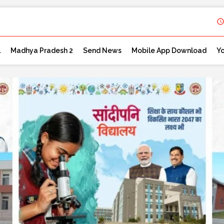
l
Madhya Pradesh 2
Send News
Mobile App Download
Y