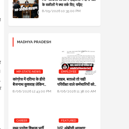
के वकीलों ने क्या तर्क दिए, पढ़िए
8/05/2026 10:35:00 PM
ि
MADHYA PRADESH
र
।
MP-STATE-NEWS
EMPLOYEE
,
कांग्रेस में दतिया के हीरो
साहब, बताओ तो सही
बैजनाथ कुशवाह लेकिन
परिवीक्षा वाले कर्मचारियों को
र
क्रेडिट जयवर्धन सिंह को
कितना वेतन देना है
8/06/2026 12:43:00 PM
8/06/2026 11:38:00 AM
CAREER
FEATURED
मध्य प्रदेश शिक्षक भर्ती
MP ओबीसी आरक्षण: