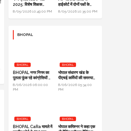
ी
2025: विशेष शिक्षक
हाईकोर्ट में दोनों पक्षों के
पात्रता विवाद पहुँचा हाई
वकीलों ने क्या तर्क दिए, पढ़िए
8/05/2026 10:49:00 PM
8/05/2026 10:35:00 PM
कोर्ट; सरकार से माँगा जवाब
BHOPAL
BHOPAL
BHOPAL
BHOPAL नगर निगम का
भोपाल संधारण खंड के
पुतला फूंक रहे कांग्रेसियों ने
पीएचई कर्मियों की समस्याओं
कहा: जब एरिया कमर्शियल
का जल्द होगा निराकरण:
8/06/2026 06:00:00
8/06/2026 05:34:00
नहीं तो टैक्स क्यों लिया
सुनील चतुर्वेदी SE-PHE
PM
PM
BHOPAL
BHOPAL
BHOPAL CaRa मामले में
भोपाल कमिश्नर ने कहा एक