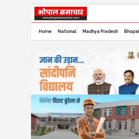
Home
National
Madhya Pradesh
Bhopa