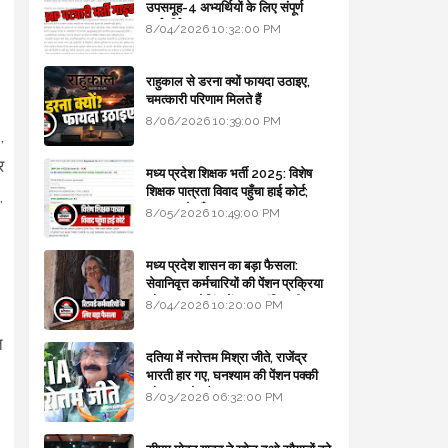
उपसमूह-4 अभ्यर्थियों के लिए संपूर्ण
मार्गदर्शिका
8/04/2026 10:32:00 PM
राहुकाल से डरना क्यों फायदा उठाइए,
चमत्कारी परिणाम मिलते हैं
8/06/2026 10:39:00 PM
,
र
मध्य प्रदेश शिक्षक भर्ती 2025: विशेष
शिक्षक पात्रता विवाद पहुँचा हाई कोर्ट;
,
सरकार से माँगा जवाब
8/05/2026 10:49:00 PM
मध्य प्रदेश शासन का बड़ा फैसला:
सेवानिवृत्त कर्मचारियों की पेंशन प्रक्रिया
और बजट कोडिंग में हुए क्रांतिकारी
8/04/2026 10:20:00 PM
बदलाव
त
दतिया में नरोत्तम मिश्रा जीते, राजेंद्र
भारती हार गए, घनश्याम की पेंशन पक्की
और आशुतोष बैक टू...
8/03/2026 06:32:00 PM