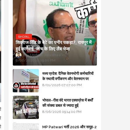
BHOPAL
शिवराज सिंह के बेटे का पनीर पकड़ा?, रायपुर में
हुई कार्रवाई, जांच के लिए लैब भेजा
Updesh Awasthee
8/06/2026 10:09:00 PM
मध्य प्रदेश: दैनिक वेतनभोगी कर्मचारियों
के स्थायी वर्गीकरण और वेतनमान पर
सरकार का बड़ा स्पष्टीकरण
8/01/2026 07:07:00 PM
भोपाल–रीवा वंदे भारत एक्सप्रेस में बर्थों
की संख्या डबल से ज्यादा हुई
ो
8/06/2026 09:14:00 PM
े
ो
MP Patwari भर्ती 2026 और समूह-2