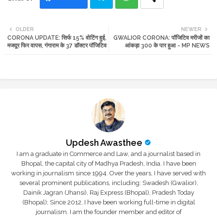
Twi
Wh
OLDER
NEWER
CORONA UPDATE: सिर्फ 15% वोटिंग हुई,
GWALIOR CORONA: पॉजिटिव मरीजों का
tte
ats
मजदूर फिर वापस, गंगाराम के 37 डॉक्टर पॉजिटिव
आंकड़ा 300 के पार हुआ - MP NEWS
r
app
Updesh Awasthee
I am a graduate in Commerce and Law, and a journalist based in
Bhopal, the capital city of Madhya Pradesh, India. I have been
working in journalism since 1994. Over the years, I have served with
several prominent publications, including: Swadesh (Gwalior),
Dainik Jagran (Jhansi), Raj Express (Bhopal), Pradesh Today
(Bhopal); Since 2012, I have been working full-time in digital
journalism. I am the founder member and editor of