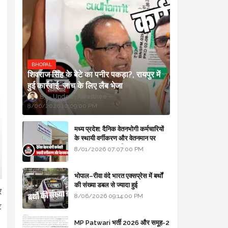
BHOPAL
शिवराज सिंह के बेटे का पनीर पकड़ा?, रायपुर में
हुई कार्रवाई, जांच के लिए लैब भेजा
Updesh Awasthee
8/06/2026 10:09:00 PM
मध्य प्रदेश: दैनिक वेतनभोगी कर्मचारियों
के स्थायी वर्गीकरण और वेतनमान पर
सरकार का बड़ा स्पष्टीकरण
8/01/2026 07:07:00 PM
भोपाल–रीवा वंदे भारत एक्सप्रेस में बर्थों
की संख्या डबल से ज्यादा हुई
र
8/06/2026 09:14:00 PM
ट
MP Patwari भर्ती 2026 और समूह-2