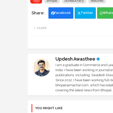
Tags
Bhopal
bureaucracy
featured
Facebook
Twitter
What
OLDER
Updesh Awasthee
I am a graduate in Commerce and Law, 
India. I have been working in journali
publications, including: Swadesh (Gwal
Since 2012, I have been working full-t
bhopalsamachar.com, which has establi
covering the latest news from Bhopal, I
YOU MIGHT LIKE