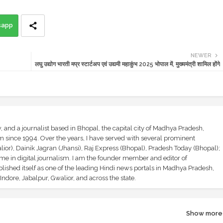
sapp
NEWER
लघु उद्योग भारती मप्र स्टार्टअप एवं उद्यमी महाकुंभ 2025 भोपाल में, मुख्यमंत्री शामिल होंगे
and a journalist based in Bhopal, the capital city of Madhya Pradesh,
sm since 1994. Over the years, I have served with several prominent
ior), Dainik Jagran (Jhansi), Raj Express (Bhopal), Pradesh Today (Bhopal);
ime in digital journalism. I am the founder member and editor of
shed itself as one of the leading Hindi news portals in Madhya Pradesh,
ndore, Jabalpur, Gwalior, and across the state.
Show more