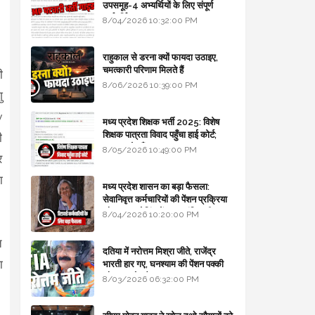
उपसमूह-4 अभ्यर्थियों के लिए संपूर्ण
मार्गदर्शिका
8/04/2026 10:32:00 PM
राहुकाल से डरना क्यों फायदा उठाइए,
चमत्कारी परिणाम मिलते हैं
ी
8/06/2026 10:39:00 PM
ु
y
मध्य प्रदेश शिक्षक भर्ती 2025: विशेष
शिक्षक पात्रता विवाद पहुँचा हाई कोर्ट;
ी
सरकार से माँगा जवाब
8/05/2026 10:49:00 PM
र
ा
मध्य प्रदेश शासन का बड़ा फैसला:
सेवानिवृत्त कर्मचारियों की पेंशन प्रक्रिया
और बजट कोडिंग में हुए क्रांतिकारी
8/04/2026 10:20:00 PM
बदलाव
त
दतिया में नरोत्तम मिश्रा जीते, राजेंद्र
ा
भारती हार गए, घनश्याम की पेंशन पक्की
और आशुतोष बैक टू...
8/03/2026 06:32:00 PM