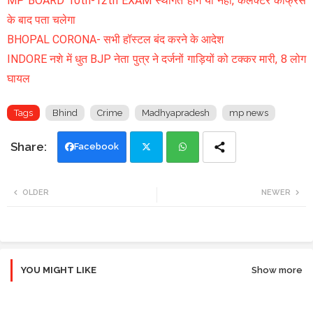
MP BOARD 10th-12th EXAM स्थगित होंगे या नहीं, कलेक्टर कांफ्रेंस
के बाद पता चलेगा
BHOPAL CORONA- सभी हॉस्टल बंद करने के आदेश
INDORE नशे में धुत BJP नेता पुत्र ने दर्जनों गाड़ियों को टक्कर मारी, 8 लोग
घायल
Tags
Bhind
Crime
Madhyapradesh
mp news
Facebook
Twi
Wh
OLDER
NEWER
tte
ats
r
app
YOU MIGHT LIKE
Show more