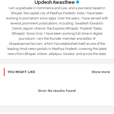
Updesh Awasthee
I am a graduate in Commerce and Law, and a journalist based in
Bhopal, the capital city of Madhya Pradesh, India. I have been
working in journalism since 1994. Over the years, I have served with
several prominent publications, including: Swadesh (Gwalior),
Dainik Jagran (Jhansi), Raj Express (Bhopal), Pradesh Today
(Bhopal); Since 2012, I have been working full-time in digital
journalism. I am the founder member and editor of
bhopalsamachar.com, which has established itself as one of the
leading Hindi news portals in Madhya Pradesh, covering the latest
news from Bhopal, Indore, Jabalpur, Gwalior, and across the state.
YOU MIGHT LIKE
Show more
Error:
No results found