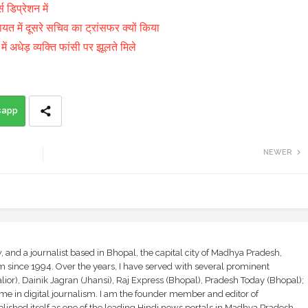
िप्रेशन में
ें दूसरे सचिव का ट्रांसफर क्यों किया
 अधेड़ व्यक्ति फांसी पर झूलते मिले
sapp
NEWER
and a journalist based in Bhopal, the capital city of Madhya Pradesh,
sm since 1994. Over the years, I have served with several prominent
ior), Dainik Jagran (Jhansi), Raj Express (Bhopal), Pradesh Today (Bhopal);
ime in digital journalism. I am the founder member and editor of
shed itself as one of the leading Hindi news portals in Madhya Pradesh,