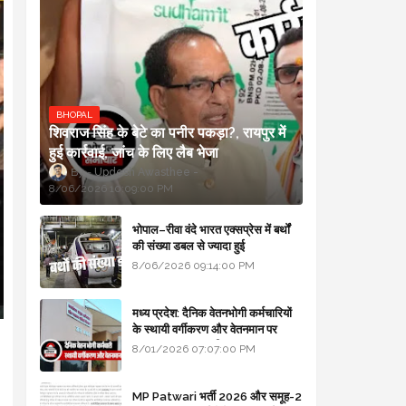
BHOPAL
शिवराज सिंह के बेटे का पनीर पकड़ा?, रायपुर में
हुई कार्रवाई, जांच के लिए लैब भेजा
Updesh Awasthee
8/06/2026 10:09:00 PM
भोपाल–रीवा वंदे भारत एक्सप्रेस में बर्थों
की संख्या डबल से ज्यादा हुई
8/06/2026 09:14:00 PM
मध्य प्रदेश: दैनिक वेतनभोगी कर्मचारियों
के स्थायी वर्गीकरण और वेतनमान पर
सरकार का बड़ा स्पष्टीकरण
8/01/2026 07:07:00 PM
MP Patwari भर्ती 2026 और समूह-2