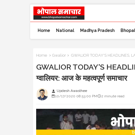
Home
National
Madhya Pradesh
Bhopa
Home
Gwalior
GWALIOR TODAY'S HEADLINES, LATEST 
GWALIOR TODAY'S HEADLIN
ग्वालियर: आज के महत्वपूर्ण समाचार
Updesh Awasthee
person
10/17/2020 08:53:00 PM
2 minute read