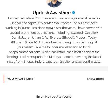
Updesh Awasthee
I am a graduate in Commerce and Law, and a journalist based in
Bhopal, the capital city of Madhya Pradesh, India. I have been
working in journalism since 1994. Over the years, I have served with
several prominent publications, including: Swadesh (Gwalior),
Dainik Jagran (Jhansi), Raj Express (Bhopal), Pradesh Today
(Bhopal); Since 2012, I have been working full-time in digital
journalism. I am the founder member and editor of
bhopalsamachar.com, which has established itself as one of the
leading Hindi news portals in Madhya Pradesh, covering the latest
news from Bhopal, Indore, Jabalpur, Gwalior, and across the state.
YOU MIGHT LIKE
Show more
Error:
No results found