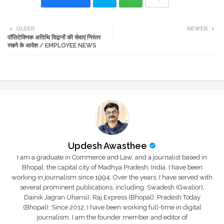
Twi
Wh
OLDER
NEWER
पॉलिटेक्निक अतिथि विद्वानों की सेवाएं निरंतर
tte
ats
रखने के आदेश / EMPLOYEE NEWS
r
app
Updesh Awasthee
I am a graduate in Commerce and Law, and a journalist based in
Bhopal, the capital city of Madhya Pradesh, India. I have been
working in journalism since 1994. Over the years, I have served with
several prominent publications, including: Swadesh (Gwalior),
Dainik Jagran (Jhansi), Raj Express (Bhopal), Pradesh Today
(Bhopal); Since 2012, I have been working full-time in digital
journalism. I am the founder member and editor of