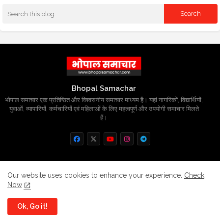
Bhopal Samachar
भोपाल समाचार एक प्रतिष्ठित और विश्वसनीय समाचार माध्यम है। यहां नागरिकों, विद्यार्थियों,
युवाओं, व्यापारियों, कर्मचारियों एवं महिलाओं के लिए महत्वपूर्ण और उपयोगी समाचार मिलते
हैं।
Home
About
Contact us
Privacy Policy
Our website uses cookies to enhance your experience.
Check
Now
Grievance
Disclaimer
sitemap
Ok, Go it!
All Right Reserved Copyright
BhopalSmachar.com