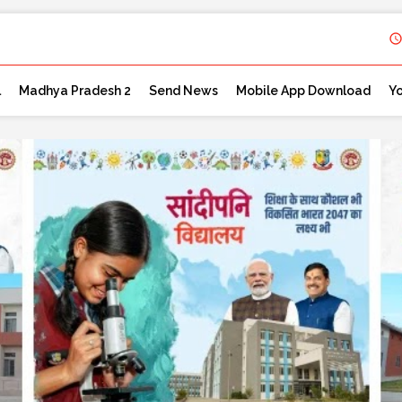
l
Madhya Pradesh 2
Send News
Mobile App Download
Y