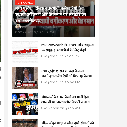
EMPLOYEE
मध्य प्रदेश: दैनिक वेतनभोगी कर्मचारियों के
स्थायी वर्गीकरण और वेतनमान पर सरकार का
बड़ा स्पष्टीकरण
Updesh Awasthee
8/01/2026 07:07:00 PM
MP Patwari भर्ती 2026 और समूह-2
उपसमूह-4 अभ्यर्थियों के लिए संपूर्ण
मार्गदर्शिका
8/04/2026 10:32:00 PM
ं
मध्य प्रदेश शासन का बड़ा फैसला:
सेवानिवृत्त कर्मचारियों की पेंशन प्रक्रिया
न
और बजट कोडिंग में हुए क्रांतिकारी
8/04/2026 10:20:00 PM
बदलाव
सोशल मीडिया पर किसी को गाली देना,
आजादी या अपराध और कितनी सजा का
ी
प्रावधान - free legal advice
8/01/2026 06:36:00 PM
।
र
सीएम मोहन यादव ने खोल दओ सौगातों को