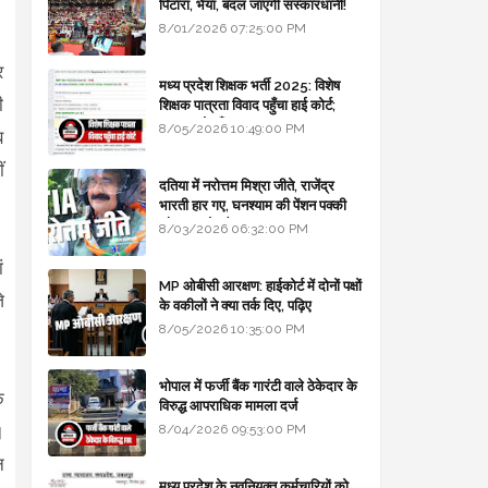
पिटारा, भैया, बदल जाएगी संस्कारधानी!
8/01/2026 07:25:00 PM
र
मध्य प्रदेश शिक्षक भर्ती 2025: विशेष
ी
शिक्षक पात्रता विवाद पहुँचा हाई कोर्ट;
सरकार से माँगा जवाब
8/05/2026 10:49:00 PM
ब
ं
दतिया में नरोत्तम मिश्रा जीते, राजेंद्र
भारती हार गए, घनश्याम की पेंशन पक्की
और आशुतोष बैक टू...
8/03/2026 06:32:00 PM
ं
MP ओबीसी आरक्षण: हाईकोर्ट में दोनों पक्षों
े
के वकीलों ने क्या तर्क दिए, पढ़िए
8/05/2026 10:35:00 PM
भोपाल में फर्जी बैंक गारंटी वाले ठेकेदार के
े
विरुद्ध आपराधिक मामला दर्ज
।
8/04/2026 09:53:00 PM
न
मध्य प्रदेश के नवनियुक्त कर्मचारियों को