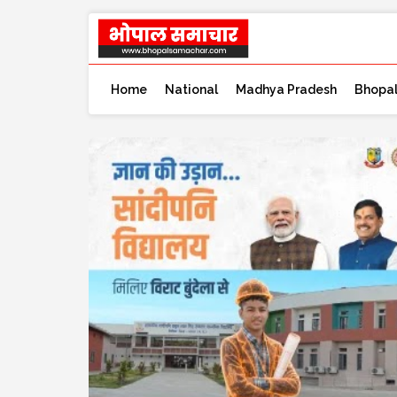
Home
National
Madhya Pradesh
Bhopa