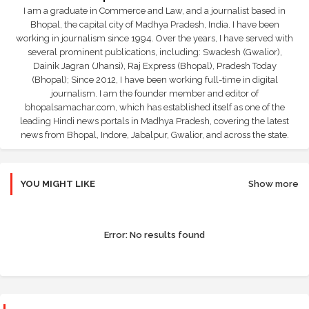
I am a graduate in Commerce and Law, and a journalist based in
Bhopal, the capital city of Madhya Pradesh, India. I have been
working in journalism since 1994. Over the years, I have served with
several prominent publications, including: Swadesh (Gwalior),
Dainik Jagran (Jhansi), Raj Express (Bhopal), Pradesh Today
(Bhopal); Since 2012, I have been working full-time in digital
journalism. I am the founder member and editor of
bhopalsamachar.com, which has established itself as one of the
leading Hindi news portals in Madhya Pradesh, covering the latest
news from Bhopal, Indore, Jabalpur, Gwalior, and across the state.
YOU MIGHT LIKE
Show more
Error:
No results found