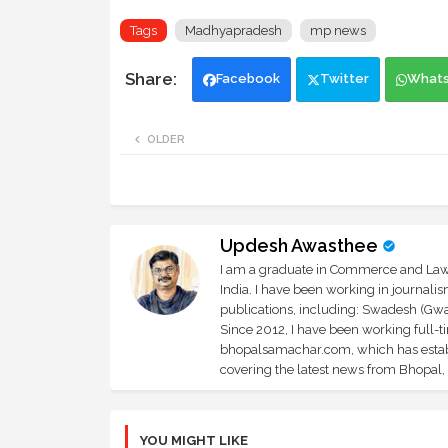
Tags
Madhyapradesh
mp news
Facebook
Twitter
What
OLDER
Updesh Awasthee
I am a graduate in Commerce and Law, 
India. I have been working in journali
publications, including: Swadesh (Gwal
Since 2012, I have been working full-t
bhopalsamachar.com, which has establi
covering the latest news from Bhopal, I
YOU MIGHT LIKE