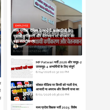
EMPLOYEE
मध्य प्रदेश: दैनिक वेतनभोगी कर्मचारियों के
स्थायी वर्गीकरण और वेतनमान पर सरकार का
बड़ा स्पष्टीकरण
Updesh Awasthee
8/01/2026 07:07:00 PM
MP Patwari भर्ती 2026 और समूह-2
उपसमूह-4 अभ्यर्थियों के लिए संपूर्ण
मार्गदर्शिका
8/04/2026 10:32:00 PM
ल
सोशल मीडिया पर किसी को गाली देना,
आजादी या अपराध और कितनी सजा का
ी
प्रावधान - free legal advice
8/01/2026 06:36:00 PM
ड
मध्य प्रदेश शिक्षक भर्ती 2025: विशेष