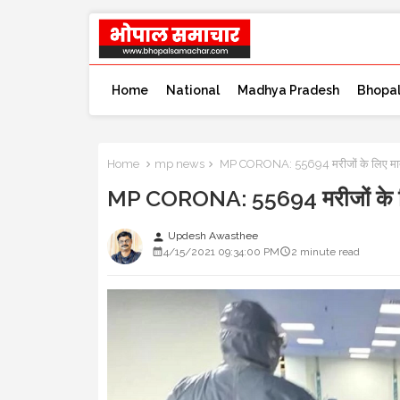
Home
National
Madhya Pradesh
Bhopa
Home
mp news
MP CORONA: 55694 मरीजों के लिए मा
MP CORONA: 55694 मरीजों के 
Updesh Awasthee
person
4/15/2021 09:34:00 PM
2 minute read