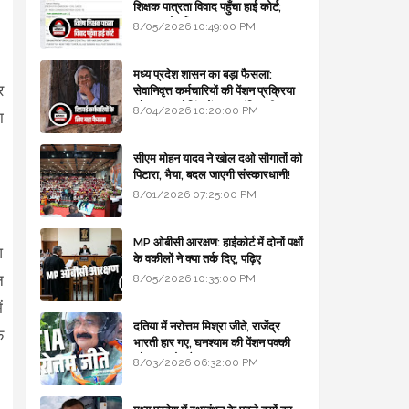
शिक्षक पात्रता विवाद पहुँचा हाई कोर्ट;
सरकार से माँगा जवाब
8/05/2026 10:49:00 PM
मध्य प्रदेश शासन का बड़ा फैसला:
र
सेवानिवृत्त कर्मचारियों की पेंशन प्रक्रिया
और बजट कोडिंग में हुए क्रांतिकारी
8/04/2026 10:20:00 PM
ा
बदलाव
सीएम मोहन यादव ने खोल दओ सौगातों को
पिटारा, भैया, बदल जाएगी संस्कारधानी!
8/01/2026 07:25:00 PM
MP ओबीसी आरक्षण: हाईकोर्ट में दोनों पक्षों
आ
के वकीलों ने क्या तर्क दिए, पढ़िए
न
8/05/2026 10:35:00 PM
ं
दतिया में नरोत्तम मिश्रा जीते, राजेंद्र
फ
भारती हार गए, घनश्याम की पेंशन पक्की
और आशुतोष बैक टू...
8/03/2026 06:32:00 PM