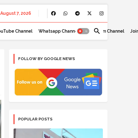
August 7, 2026
ouTube Channel
Whatsapp Channel
Telegram Channel
Joi
FOLLOW BY GOOGLE NEWS
POPULAR POSTS