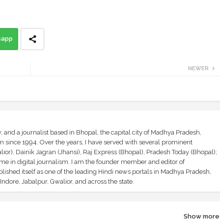
sapp
NEWER
and a journalist based in Bhopal, the capital city of Madhya Pradesh,
sm since 1994. Over the years, I have served with several prominent
ior), Dainik Jagran (Jhansi), Raj Express (Bhopal), Pradesh Today (Bhopal);
ime in digital journalism. I am the founder member and editor of
shed itself as one of the leading Hindi news portals in Madhya Pradesh,
ndore, Jabalpur, Gwalior, and across the state.
Show more