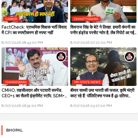
CAREER
CHHATTISGARH
FactCheck: प्राथमिक शिक्षक भर्ती विवाद
शिवराज सिंह के बेटे ने लिखा: हमारी कंपनी का
में CPI का स्पष्टीकरण ही स्पष्ट नहीं
पनीर हंड्रेड परसेंट प्योर है, लैब रिपोर्ट आ गई
है
8/07/2026 08:43:00 PM
8/07/2026 07:22:00 PM
CHHINDWARA
MP-STATE-NEWS
CMHO, तहसीलदार और पटवारी सस्पेंड,
बीमार साध्वी उमा भारती की फसल, कृषि मंत्री
CEO+1 का सैलरी इंक्रीमेंट स्टॉप, SDM+2
काट रहे हैं: पॉलिटिक्स गजब है @ दतिया
को नोटिस: मुख्यमंत्री जन-विश्वास
उपचुनाव
8/07/2026 06:51:00 PM
8/07/2026 03:27:00 PM
BHOPAL