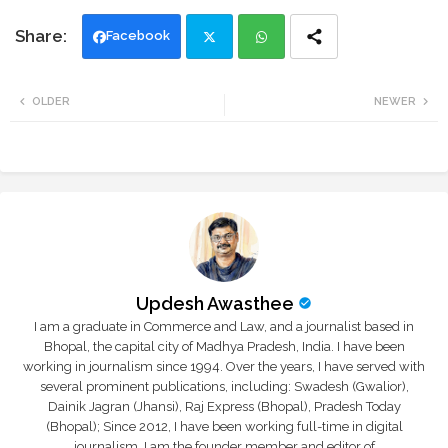
Facebook
Twi
Wh
OLDER
NEWER
tte
ats
r
app
Updesh Awasthee
I am a graduate in Commerce and Law, and a journalist based in
Bhopal, the capital city of Madhya Pradesh, India. I have been
working in journalism since 1994. Over the years, I have served with
several prominent publications, including: Swadesh (Gwalior),
Dainik Jagran (Jhansi), Raj Express (Bhopal), Pradesh Today
(Bhopal); Since 2012, I have been working full-time in digital
journalism. I am the founder member and editor of