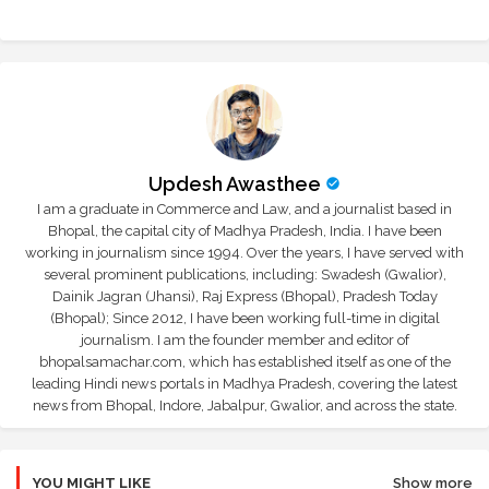
Updesh Awasthee
I am a graduate in Commerce and Law, and a journalist based in
Bhopal, the capital city of Madhya Pradesh, India. I have been
working in journalism since 1994. Over the years, I have served with
several prominent publications, including: Swadesh (Gwalior),
Dainik Jagran (Jhansi), Raj Express (Bhopal), Pradesh Today
(Bhopal); Since 2012, I have been working full-time in digital
journalism. I am the founder member and editor of
bhopalsamachar.com, which has established itself as one of the
leading Hindi news portals in Madhya Pradesh, covering the latest
news from Bhopal, Indore, Jabalpur, Gwalior, and across the state.
YOU MIGHT LIKE
Show more