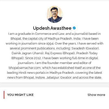
Updesh Awasthee
I am a graduate in Commerce and Law, and a journalist based in
Bhopal, the capital city of Madhya Pradesh, India. I have been
working in journalism since 1994. Over the years, I have served with
several prominent publications, including: Swadesh (Gwalior),
Dainik Jagran (Jhansi), Raj Express (Bhopal), Pradesh Today
(Bhopal); Since 2012, I have been working full-time in digital
journalism. I am the founder member and editor of
bhopalsamachar.com, which has established itself as one of the
leading Hindi news portals in Madhya Pradesh, covering the latest
news from Bhopal, Indore, Jabalpur, Gwalior, and across the state.
YOU MIGHT LIKE
Show more