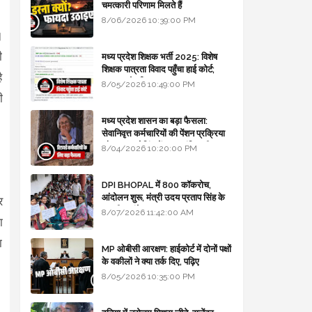
चमत्कारी परिणाम मिलते हैं
8/06/2026 10:39:00 PM
।
ी
मध्य प्रदेश शिक्षक भर्ती 2025: विशेष
शिक्षक पात्रता विवाद पहुँचा हाई कोर्ट;
ै
सरकार से माँगा जवाब
8/05/2026 10:49:00 PM
ी
मध्य प्रदेश शासन का बड़ा फैसला:
सेवानिवृत्त कर्मचारियों की पेंशन प्रक्रिया
और बजट कोडिंग में हुए क्रांतिकारी
8/04/2026 10:20:00 PM
बदलाव
DPI BHOPAL में 800 कॉकरोच,
आंदोलन शुरू, मंत्री उदय प्रताप सिंह के
र
घर भी जाएंगे
8/07/2026 11:42:00 AM
ा
ा
MP ओबीसी आरक्षण: हाईकोर्ट में दोनों पक्षों
के वकीलों ने क्या तर्क दिए, पढ़िए
8/05/2026 10:35:00 PM