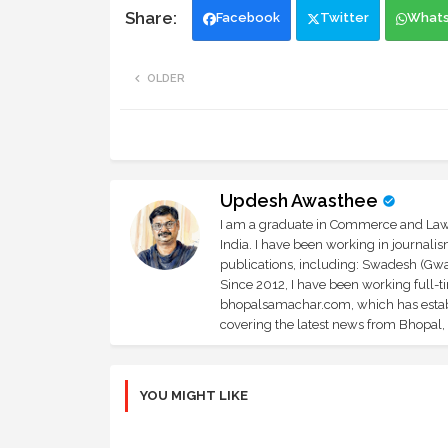
Facebook
Twitter
What
OLDER
Updesh Awasthee
I am a graduate in Commerce and Law, 
India. I have been working in journali
publications, including: Swadesh (Gwal
Since 2012, I have been working full-t
bhopalsamachar.com, which has establi
covering the latest news from Bhopal, I
YOU MIGHT LIKE