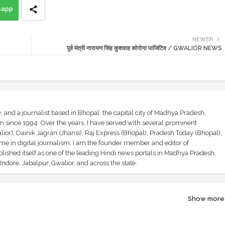
sapp
NEWER
पूर्व मंत्री नारायण सिंह कुशवाह कोरोना पाजिटिव / GWALIOR NEWS
and a journalist based in Bhopal, the capital city of Madhya Pradesh,
sm since 1994. Over the years, I have served with several prominent
ior), Dainik Jagran (Jhansi), Raj Express (Bhopal), Pradesh Today (Bhopal);
ime in digital journalism. I am the founder member and editor of
shed itself as one of the leading Hindi news portals in Madhya Pradesh,
ndore, Jabalpur, Gwalior, and across the state.
Show more