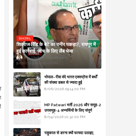
BHOPAL
शिवराज सिंह के बेटे का पनीर पकड़ा?, रायपुर में
हुई कार्रवाई, जांच के लिए लैब भेजा
Updesh Awasthee
8/06/2026 10:09:00 PM
भोपाल–रीवा वंदे भारत एक्सप्रेस में बर्थों
की संख्या डबल से ज्यादा हुई
ह
8/06/2026 09:14:00 PM
ा
MP Patwari भर्ती 2026 और समूह-2
ं
उपसमूह-4 अभ्यर्थियों के लिए संपूर्ण
मार्गदर्शिका
8/04/2026 10:32:00 PM
राहुकाल से डरना क्यों फायदा उठाइए,