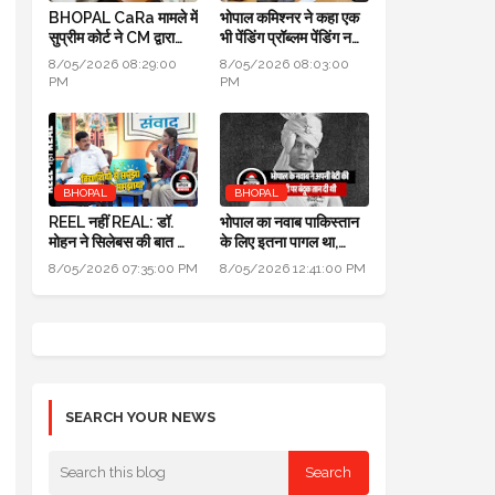
BHOPAL CaRa मामले में
भोपाल कमिश्नर ने कहा एक
सुप्रीम कोर्ट ने CM द्वारा
भी पेंडिंग प्रॉब्लम पेंडिंग नहीं
बनाई समिति भंग कर दी,
होनी चाहिए, सबको सॉल्व
8/05/2026 08:29:00
8/05/2026 08:03:00
BMC को फ्री हैंड
करो
PM
PM
BHOPAL
BHOPAL
REEL नहीं REAL: डॉ.
भोपाल का नवाब पाकिस्तान
मोहन ने सिलेबस की बात की,
के लिए इतना पागल था,
विद्यार्थियों से समझा और
अपनी ही बेटी पर बंदूक तान
8/05/2026 07:35:00 PM
8/05/2026 12:41:00 PM
शिक्षकों को समझाया
दी थी
SEARCH YOUR NEWS