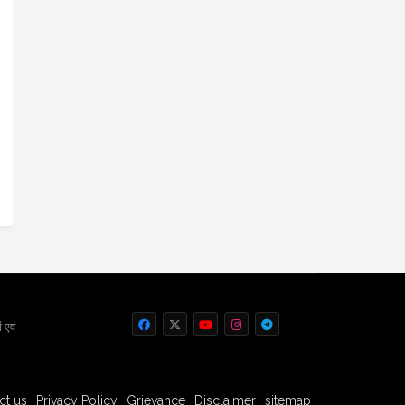
 एवं
ct us
Privacy Policy
Grievance
Disclaimer
sitemap