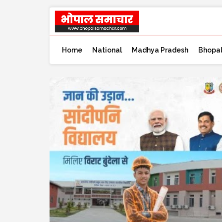
Home
National
Madhya Pradesh
Bhopa