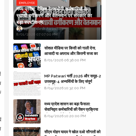
EMPLOYEE
मध्य प्रदेश: दैनिक वेतनभोगी कर्मचारियों के
स्थायी वर्गीकरण और वेतनमान पर सरकार का
बड़ा स्पष्टीकरण
Updesh Awasthee
8/01/2026 07:07:00 PM
सोशल मीडिया पर किसी को गाली देना,
आजादी या अपराध और कितनी सजा का
प्रावधान - free legal advice
8/01/2026 06:36:00 PM
ं
MP Patwari भर्ती 2026 और समूह-2
उपसमूह-4 अभ्यर्थियों के लिए संपूर्ण
य
मार्गदर्शिका
8/04/2026 10:32:00 PM
क
मध्य प्रदेश शासन का बड़ा फैसला:
सेवानिवृत्त कर्मचारियों की पेंशन प्रक्रिया
और बजट कोडिंग में हुए क्रांतिकारी
8/04/2026 10:20:00 PM
ं
बदलाव
े
सीएम मोहन यादव ने खोल दओ सौगातों को