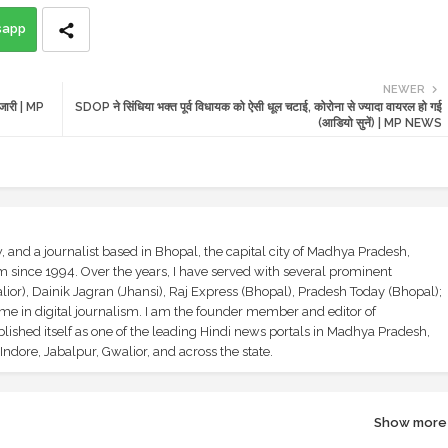
sapp
NEWER
 जारी | MP
SDOP ने सिंधिया भक्त पूर्व विधायक को ऐसी धूल चटाई, कोरोना से ज्यादा वायरल हो गई
(आडियो सुनें) | MP NEWS
and a journalist based in Bhopal, the capital city of Madhya Pradesh,
sm since 1994. Over the years, I have served with several prominent
ior), Dainik Jagran (Jhansi), Raj Express (Bhopal), Pradesh Today (Bhopal);
ime in digital journalism. I am the founder member and editor of
shed itself as one of the leading Hindi news portals in Madhya Pradesh,
ndore, Jabalpur, Gwalior, and across the state.
Show more