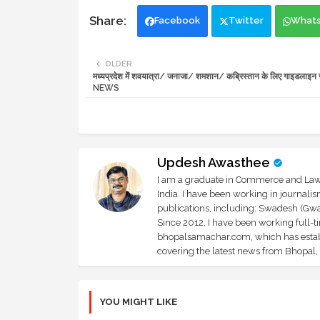
Facebook
Twitter
What
OLDER
मध्यप्रदेश में शवयात्रा/ जनाजा/ शमशान/ कब्रिस्तान के लिए गाइडलाइन
NEWS
Updesh Awasthee
I am a graduate in Commerce and Law, 
India. I have been working in journali
publications, including: Swadesh (Gwal
Since 2012, I have been working full-t
bhopalsamachar.com, which has establi
covering the latest news from Bhopal, I
YOU MIGHT LIKE