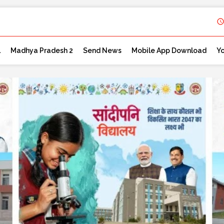
l
Madhya Pradesh 2
Send News
Mobile App Download
Y