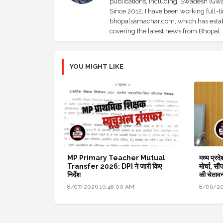
publications, including: Swadesh (Gwal
Since 2012, I have been working full-t
bhopalsamachar.com, which has establi
covering the latest news from Bhopal, I
YOU MIGHT LIKE
MP Primary Teacher Mutual
मध्य प्रद
Transfer 2026: DPI ने जारी किए
मोर्चा, सौ
निर्देश
की चेताव
8/07/2026 10:48:00 AM
8/06/20