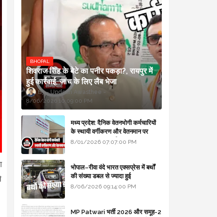
BHOPAL
शिवराज सिंह के बेटे का पनीर पकड़ा?, रायपुर में
हुई कार्रवाई, जांच के लिए लैब भेजा
Updesh Awasthee
8/06/2026 10:09:00 PM
मध्य प्रदेश: दैनिक वेतनभोगी कर्मचारियों
के स्थायी वर्गीकरण और वेतनमान पर
सरकार का बड़ा स्पष्टीकरण
8/01/2026 07:07:00 PM
आ
भोपाल–रीवा वंदे भारत एक्सप्रेस में बर्थों
की संख्या डबल से ज्यादा हुई
े
8/06/2026 09:14:00 PM
MP Patwari भर्ती 2026 और समूह-2