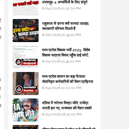
उपसमूह-4 अभ्यर्थियों के लिए संपूर्ण
मार्गदर्शिका
8/04/2026 10:32:00 PM
ए
राहुकाल से डरना क्यों फायदा उठाइए,
ा
चमत्कारी परिणाम मिलते हैं
8/06/2026 10:39:00 PM
र
मध्य प्रदेश शिक्षक भर्ती 2025: विशेष
शिक्षक पात्रता विवाद पहुँचा हाई कोर्ट;
सरकार से माँगा जवाब
8/05/2026 10:49:00 PM
मध्य प्रदेश शासन का बड़ा फैसला:
ा
सेवानिवृत्त कर्मचारियों की पेंशन प्रक्रिया
और बजट कोडिंग में हुए क्रांतिकारी
ो
8/04/2026 10:20:00 PM
बदलाव
ि
दतिया में नरोत्तम मिश्रा जीते, राजेंद्र
ल
भारती हार गए, घनश्याम की पेंशन पक्की
और आशुतोष बैक टू...
8/03/2026 06:32:00 PM