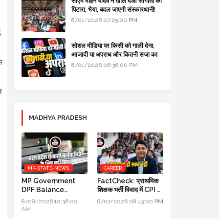
सीएम मोहन यादव ने खोल दओ सौगातों को
पिटारा, भैया, बदल जाएगी संस्कारधानी!
8/01/2026 07:25:00 PM
%
सोशल मीडिया पर किसी को गाली देना,
आजादी या अपराध और कितनी सजा का
स
प्रावधान - free legal advice
8/01/2026 06:36:00 PM
न
MADHYA PRADESH
MP-STATE-NEWS
CAREER
MP Government
FactCheck: प्राथमिक
DPF Balance
शिक्षक भर्ती विवाद में CPI का
Update New
स्पष्टीकरण ही स्पष्ट नहीं
8/08/2026 10:36:00
8/07/2026 08:43:00 PM
Guidelines 2026:
AM
मध्य प्रदेश सरकारी