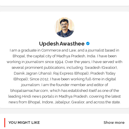
Updesh Awasthee
I am a graduate in Commerce and Law, and a journalist based in
Bhopal, the capital city of Madhya Pradesh, India. I have been
working in journalism since 1994. Over the years, I have served with
several prominent publications, including: Swadesh (Gwalior),
Dainik Jagran (Jhansi), Raj Express (Bhopal), Pradesh Today
(Bhopal); Since 2012, I have been working full-time in digital
journalism. I am the founder member and editor of
bhopalsamachar.com, which has established itself as one of the
leading Hindi news portals in Madhya Pradesh, covering the latest
news from Bhopal, Indore, Jabalpur, Gwalior, and across the state.
YOU MIGHT LIKE
Show more