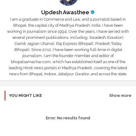
Updesh Awasthee
I am a graduate in Commerce and Law, and a journalist based in
Bhopal, the capital city of Madhya Pradesh, India. I have been
working in journalism since 1994. Over the years, I have served with
several prominent publications, including: Swadesh (Gwalior),
Dainik Jagran (Jhansi), Raj Express (Bhopal), Pradesh Today
(Bhopal); Since 2012, I have been working full-time in digital
journalism. I am the founder member and editor of
bhopalsamachar.com, which has established itself as one of the
leading Hindi news portals in Madhya Pradesh, covering the latest
news from Bhopal, Indore, Jabalpur, Gwalior, and across the state.
YOU MIGHT LIKE
Show more
Error:
No results found