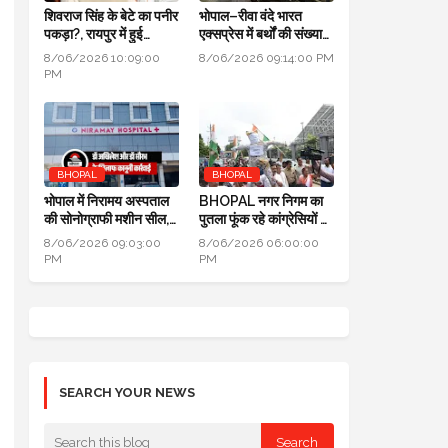
शिवराज सिंह के बेटे का पनीर
भोपाल–रीवा वंदे भारत
पकड़ा?, रायपुर में हुई
एक्सप्रेस में बर्थों की संख्या
कार्रवाई, जांच के लिए लैब
डबल से ज्यादा हुई
8/06/2026 10:09:00
8/06/2026 09:14:00 PM
भेजा
PM
BHOPAL
BHOPAL
भोपाल में निरामय अस्पताल
BHOPAL नगर निगम का
की सोनोग्राफी मशीन सील,
पुतला फूंक रहे कांग्रेसियों ने
सीएमएचओ ने की कार्यवाही
कहा: जब एरिया कमर्शियल
8/06/2026 09:03:00
8/06/2026 06:00:00
नहीं तो टैक्स क्यों लिया
PM
PM
SEARCH YOUR NEWS