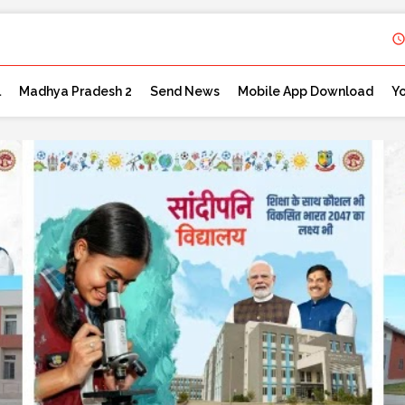
l
Madhya Pradesh 2
Send News
Mobile App Download
Y