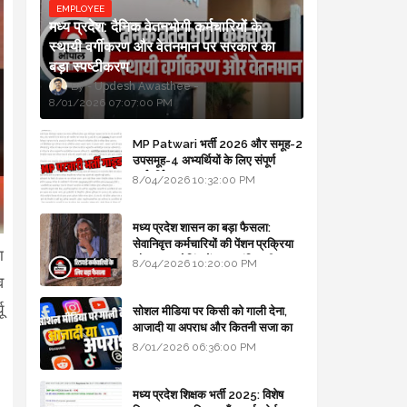
EMPLOYEE
मध्य प्रदेश: दैनिक वेतनभोगी कर्मचारियों के
स्थायी वर्गीकरण और वेतनमान पर सरकार का
बड़ा स्पष्टीकरण
Updesh Awasthee
8/01/2026 07:07:00 PM
MP Patwari भर्ती 2026 और समूह-2
उपसमूह-4 अभ्यर्थियों के लिए संपूर्ण
मार्गदर्शिका
8/04/2026 10:32:00 PM
मध्य प्रदेश शासन का बड़ा फैसला:
सेवानिवृत्त कर्मचारियों की पेंशन प्रक्रिया
ा
और बजट कोडिंग में हुए क्रांतिकारी
8/04/2026 10:20:00 PM
बदलाव
व
ू
सोशल मीडिया पर किसी को गाली देना,
आजादी या अपराध और कितनी सजा का
प्रावधान - free legal advice
8/01/2026 06:36:00 PM
मध्य प्रदेश शिक्षक भर्ती 2025: विशेष