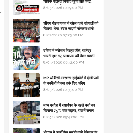
शिक्षक पात्रता विवाद पहुँचा हाई कोर्ट;
सरकार से माँगा जवाब
8/05/2026 10:49:00 PM
े
सीएम मोहन यादव ने खोल दओ सौगातों को
पिटारा, भैया, बदल जाएगी संस्कारधानी!
8/01/2026 07:25:00 PM
दतिया में नरोत्तम मिश्रा जीते, राजेंद्र
भारती हार गए, घनश्याम की पेंशन पक्की
और आशुतोष बैक टू...
8/03/2026 06:32:00 PM
MP ओबीसी आरक्षण: हाईकोर्ट में दोनों पक्षों
के वकीलों ने क्या तर्क दिए, पढ़िए
8/05/2026 10:35:00 PM
मध्य प्रदेश में रक्षाबंधन के पहले बसों का
किराया 75% तक बढ़ाया, रात में सफर
किया तो 10% एक्स्ट्रा
8/05/2026 09:48:00 PM
भोपाल में फर्जी बैंक गारंटी वाले ठेकेदार के