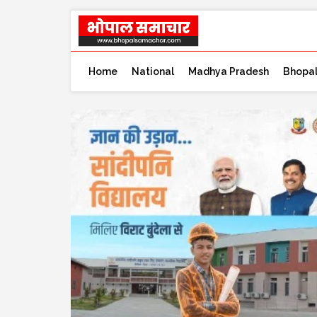
Home
National
Madhya Pradesh
Bhopa