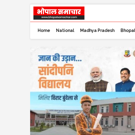
Home
National
Madhya Pradesh
Bhopa