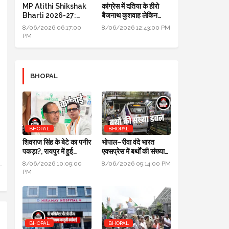
MP Atithi Shikshak
कांग्रेस में दतिया के हीरो
Bharti 2026-27:
बैजनाथ कुशवाह लेकिन
प्रोफाइल अपडेट और
क्रेडिट जयवर्धन सिंह को
8/06/2026 06:17:00
8/06/2026 12:43:00 PM
ज्वाइनिंग की प्रक्रिया शुरू
PM
BHOPAL
BHOPAL
BHOPAL
शिवराज सिंह के बेटे का पनीर
भोपाल–रीवा वंदे भारत
पकड़ा?, रायपुर में हुई
एक्सप्रेस में बर्थों की संख्या
कार्रवाई, जांच के लिए लैब
डबल से ज्यादा हुई
8/06/2026 10:09:00
8/06/2026 09:14:00 PM
भेजा
PM
BHOPAL
BHOPAL