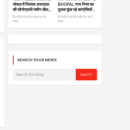
भोपाल में निरामय अस्पताल
BHOPAL नगर निगम का
की सोनोग्राफी मशीन सील,
पुतला फूंक रहे कांग्रेसियों ने
सीएमएचओ ने की कार्यवाही
कहा: जब एरिया कमर्शियल
8/06/2026 09:03:00
8/06/2026 06:00:00
नहीं तो टैक्स क्यों लिया
PM
PM
SEARCH YOUR NEWS