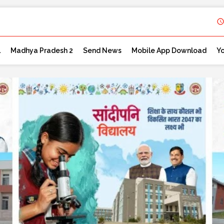
l
Madhya Pradesh 2
Send News
Mobile App Download
Y