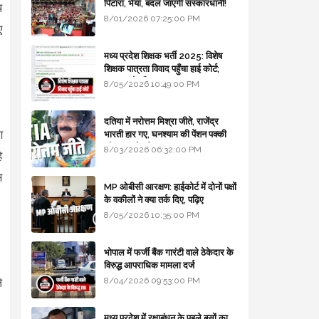
पिटारा, भैया, बदल जाएगी संस्कारधानी!
थ
8/01/2026 07:25:00 PM
ए
मध्य प्रदेश शिक्षक भर्ती 2025: विशेष
शिक्षक पात्रता विवाद पहुँचा हाई कोर्ट;
सरकार से माँगा जवाब
8/05/2026 10:49:00 PM
दतिया में नरोत्तम मिश्रा जीते, राजेंद्र
ण
भारती हार गए, घनश्याम की पेंशन पक्की
और आशुतोष बैक टू...
8/03/2026 06:32:00 PM
े
स
MP ओबीसी आरक्षण: हाईकोर्ट में दोनों पक्षों
के वकीलों ने क्या तर्क दिए, पढ़िए
8/05/2026 10:35:00 PM
भोपाल में फर्जी बैंक गारंटी वाले ठेकेदार के
विरुद्ध आपराधिक मामला दर्ज
8/04/2026 09:53:00 PM
े
।
मध्य प्रदेश में रक्षाबंधन के पहले बसों का