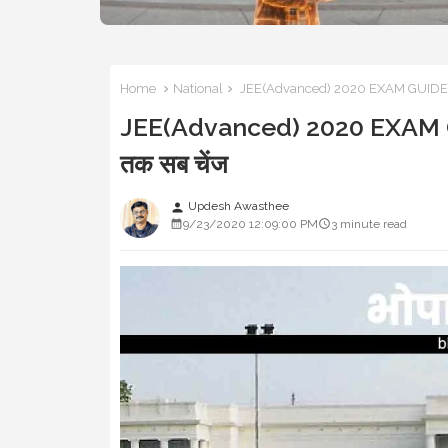
Home
National
JEE(Advanced) 2020 EXAM GUIDELINE: रिप
JEE(Advanced) 2020 EXAM GUIDEL
तक सब चेंज
Updesh Awasthee
person
9/23/2020 12:09:00 PM
3 minute read