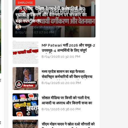
EMPLOYEE
मध्य प्रदेश: दैनिक वेतनभोगी कर्मचारियों के
स्थायी वर्गीकरण और वेतनमान पर सरकार का
बड़ा स्पष्टीकरण
Updesh Awasthee
8/01/2026 07:07:00 PM
MP Patwari भर्ती 2026 और समूह-2
उपसमूह-4 अभ्यर्थियों के लिए संपूर्ण
मार्गदर्शिका
8/04/2026 10:32:00 PM
मध्य प्रदेश शासन का बड़ा फैसला:
सेवानिवृत्त कर्मचारियों की पेंशन प्रक्रिया
ा
और बजट कोडिंग में हुए क्रांतिकारी
8/04/2026 10:20:00 PM
बदलाव
सोशल मीडिया पर किसी को गाली देना,
आजादी या अपराध और कितनी सजा का
प्रावधान - free legal advice
8/01/2026 06:36:00 PM
ड
सीएम मोहन यादव ने खोल दओ सौगातों को