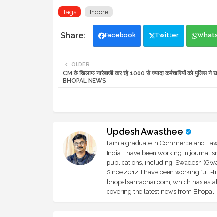
Tags
Indore
Facebook
Twitter
What
OLDER
CM के खिलाफ नारेबाजी कर रहे 1000 से ज्यादा कर्मचारियों को पुलिस ने ख
BHOPAL NEWS
Updesh Awasthee
I am a graduate in Commerce and Law, 
India. I have been working in journali
publications, including: Swadesh (Gwal
Since 2012, I have been working full-t
bhopalsamachar.com, which has establi
covering the latest news from Bhopal, I