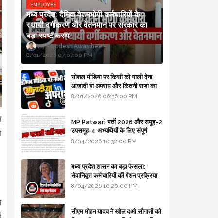
EMPLOYEE
मध्य प्रदेश: दैनिक वेतनभोगी कर्मचारियों के
स्थायी वर्गीकरण और वेतनमान पर सरकार का
बड़ा स्पष्टीकरण
Updesh Awasthee
8/01/2026 07:07:00 PM
सोशल मीडिया पर किसी को गाली देना,
आजादी या अपराध और कितनी सजा का
प्रावधान - free legal advice
8/01/2026 06:36:00 PM
ा
MP Patwari भर्ती 2026 और समूह-2
उपसमूह-4 अभ्यर्थियों के लिए संपूर्ण
ो
मार्गदर्शिका
8/04/2026 10:32:00 PM
मध्य प्रदेश शासन का बड़ा फैसला:
सेवानिवृत्त कर्मचारियों की पेंशन प्रक्रिया
और बजट कोडिंग में हुए क्रांतिकारी
8/04/2026 10:20:00 PM
बदलाव
न
सीएम मोहन यादव ने खोल दओ सौगातों को
म