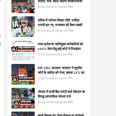
पिटारा, भैया, बदल जाएगी संस्कारधानी!
8/01/2026 07:25:00 PM
दतिया में नरोत्तम मिश्रा जीते, राजेंद्र
भारती हार गए, घनश्याम की पेंशन पक्की
और आशुतोष बैक टू...
8/03/2026 06:32:00 PM
े
न
मध्य प्रदेश के नवनियुक्त कर्मचारियों को
100% वेतन हेतु हाई कोर्ट ने रिमाइंडर
लिखा
7/27/2026 07:23:00 PM
MP OBC आरक्षण: सरकार ने सुप्रीम
कोर्ट के वकील को भेजा, बताया 27% का
कानूनी आधार
7/30/2026 10:05:00 PM
।
भोपाल में फर्जी बैंक गारंटी वाले ठेकेदार के
विरुद्ध आपराधिक मामला दर्ज
8/04/2026 09:53:00 PM
हमारे शिक्षक ऐप: वेतन रोकना या कार्रवाई