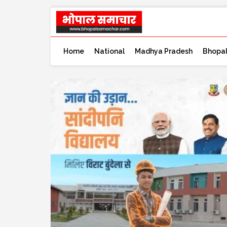
Home
National
Madhya Pradesh
Bhopa