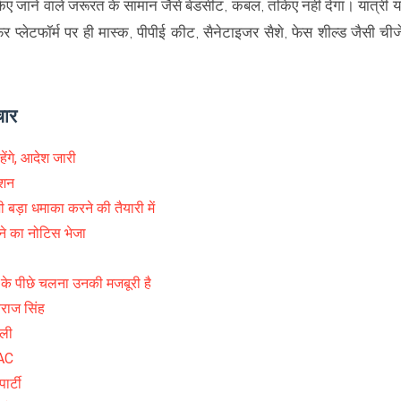
किए जाने वाले जरूरत के सामान जैसे बेडसीट, कंबल, तकिए नहीं देगा। यात्री य
प्लेटफॉर्म पर ही मास्क, पीपीई कीट, सैनेटाइजर सैशे, फेस शील्ड जैसी चीजे
चार
हेंगे, आदेश जारी
ेशन
 बड़ा धमाका करने की तैयारी में
करने का नोटिस भेजा
े के पीछे चलना उनकी मजबूरी है
वराज सिंह
 ली
 AC
ार्टी