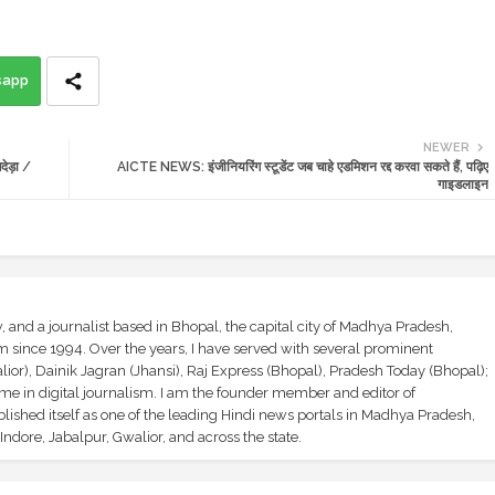
sapp
NEWER
देड़ा /
AICTE NEWS: इंजीनियरिंग स्टूडेंट जब चाहे एडमिशन रद्द करवा सकते हैं, पढ़िए
गाइडलाइन
and a journalist based in Bhopal, the capital city of Madhya Pradesh,
sm since 1994. Over the years, I have served with several prominent
ior), Dainik Jagran (Jhansi), Raj Express (Bhopal), Pradesh Today (Bhopal);
ime in digital journalism. I am the founder member and editor of
shed itself as one of the leading Hindi news portals in Madhya Pradesh,
ndore, Jabalpur, Gwalior, and across the state.