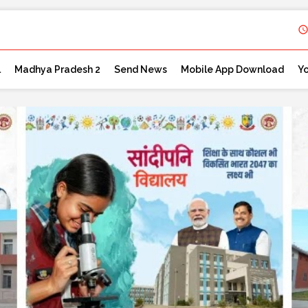
l
Madhya Pradesh 2
Send News
Mobile App Download
Y