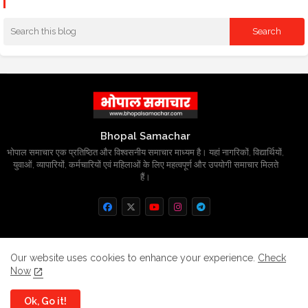
Bhopal Samachar
भोपाल समाचार एक प्रतिष्ठित और विश्वसनीय समाचार माध्यम है। यहां नागरिकों, विद्यार्थियों,
युवाओं, व्यापारियों, कर्मचारियों एवं महिलाओं के लिए महत्वपूर्ण और उपयोगी समाचार मिलते
हैं।
Home
About
Contact us
Privacy Policy
Our website uses cookies to enhance your experience.
Check
Now
Grievance
Disclaimer
sitemap
Ok, Go it!
All Right Reserved Copyright
BhopalSmachar.com