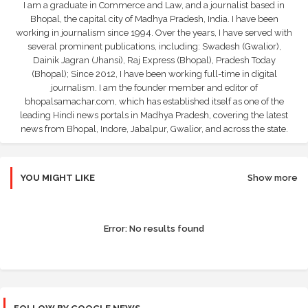
I am a graduate in Commerce and Law, and a journalist based in
Bhopal, the capital city of Madhya Pradesh, India. I have been
working in journalism since 1994. Over the years, I have served with
several prominent publications, including: Swadesh (Gwalior),
Dainik Jagran (Jhansi), Raj Express (Bhopal), Pradesh Today
(Bhopal); Since 2012, I have been working full-time in digital
journalism. I am the founder member and editor of
bhopalsamachar.com, which has established itself as one of the
leading Hindi news portals in Madhya Pradesh, covering the latest
news from Bhopal, Indore, Jabalpur, Gwalior, and across the state.
YOU MIGHT LIKE
Show more
Error:
No results found