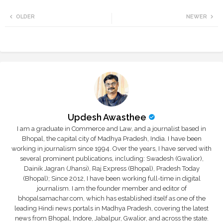
Twi
Wh
OLDER
NEWER
tte
ats
r
app
Updesh Awasthee
I am a graduate in Commerce and Law, and a journalist based in
Bhopal, the capital city of Madhya Pradesh, India. I have been
working in journalism since 1994. Over the years, I have served with
several prominent publications, including: Swadesh (Gwalior),
Dainik Jagran (Jhansi), Raj Express (Bhopal), Pradesh Today
(Bhopal); Since 2012, I have been working full-time in digital
journalism. I am the founder member and editor of
bhopalsamachar.com, which has established itself as one of the
leading Hindi news portals in Madhya Pradesh, covering the latest
news from Bhopal, Indore, Jabalpur, Gwalior, and across the state.