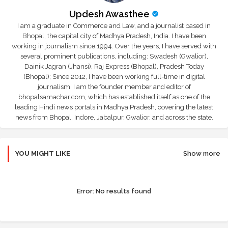
Updesh Awasthee
I am a graduate in Commerce and Law, and a journalist based in
Bhopal, the capital city of Madhya Pradesh, India. I have been
working in journalism since 1994. Over the years, I have served with
several prominent publications, including: Swadesh (Gwalior),
Dainik Jagran (Jhansi), Raj Express (Bhopal), Pradesh Today
(Bhopal); Since 2012, I have been working full-time in digital
journalism. I am the founder member and editor of
bhopalsamachar.com, which has established itself as one of the
leading Hindi news portals in Madhya Pradesh, covering the latest
news from Bhopal, Indore, Jabalpur, Gwalior, and across the state.
YOU MIGHT LIKE
Show more
Error:
No results found