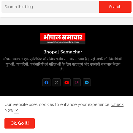
Bhopal Samachar
भोपाल समाचार एक प्रतिष्ठित और विश्वसनीय समाचार माध्यम है। यहां नागरिकों, विद्यार्थियों,
युवाओं, व्यापारियों, कर्मचारियों एवं महिलाओं के लिए महत्वपूर्ण और उपयोगी समाचार मिलते
हैं।
Home
About
Contact us
Privacy Policy
Our website uses cookies to enhance your experience.
Check
Now
Grievance
Disclaimer
sitemap
Ok, Go it!
All Right Reserved Copyright
BhopalSmachar.com