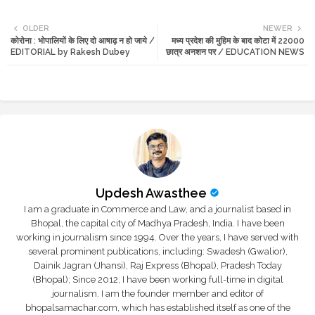
Twi
Wh
OLDER
NEWER
कोरोना : भोपालियों के लिए दो आषाढ़ न हो जाये /
मध्य प्रदेश की मुहिम के बाद कोटा में 22000
tte
ats
EDITORIAL by Rakesh Dubey
छात्र अनशन पर / EDUCATION NEWS
r
app
Updesh Awasthee
I am a graduate in Commerce and Law, and a journalist based in
Bhopal, the capital city of Madhya Pradesh, India. I have been
working in journalism since 1994. Over the years, I have served with
several prominent publications, including: Swadesh (Gwalior),
Dainik Jagran (Jhansi), Raj Express (Bhopal), Pradesh Today
(Bhopal); Since 2012, I have been working full-time in digital
journalism. I am the founder member and editor of
bhopalsamachar.com, which has established itself as one of the