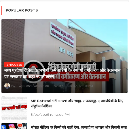
POPULAR POSTS
EMPLOYEE
मध्य प्रदेश: दैनिक वेतनभोगी कर्मचारियों के स्थायी वर्गीकरण और वेतनमान
पर सरकार का बड़ा स्पष्टीकरण
Updesh Awasthee
8/01/2026 07:07:00 PM
MP Patwari भर्ती 2026 और समूह-2 उपसमूह-4 अभ्यर्थियों के लिए
संपूर्ण मार्गदर्शिका
8/04/2026 10:32:00 PM
सोशल मीडिया पर किसी को गाली देना, आजादी या अपराध और कितनी सजा