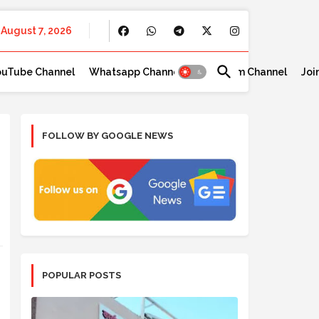
August 7, 2026
ouTube Channel
Whatsapp Channel
Telegram Channel
Joi
FOLLOW BY GOOGLE NEWS
POPULAR POSTS