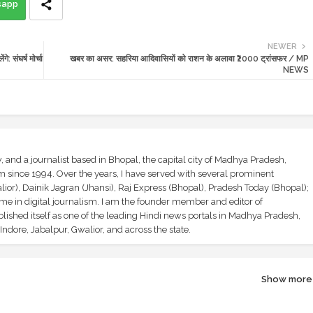
sapp
NEWER
: संघर्ष मोर्चा
खबर का असर: सहरिया आदिवासियों को राशन के अलावा ₹2000 ट्रांसफर / MP
NEWS
and a journalist based in Bhopal, the capital city of Madhya Pradesh,
sm since 1994. Over the years, I have served with several prominent
ior), Dainik Jagran (Jhansi), Raj Express (Bhopal), Pradesh Today (Bhopal);
ime in digital journalism. I am the founder member and editor of
shed itself as one of the leading Hindi news portals in Madhya Pradesh,
ndore, Jabalpur, Gwalior, and across the state.
Show more