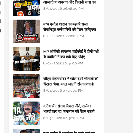
आजादी या अपराध और कितनी सजा का
ं
प्रावधान - free legal advice
8/01/2026 06:36:00 PM
न
ं
मध्य प्रदेश शासन का बड़ा फैसला:
4
सेवानिवृत्त कर्मचारियों की पेंशन प्रक्रिया
और बजट कोडिंग में हुए क्रांतिकारी
8/04/2026 10:20:00 PM
बदलाव
MP ओबीसी आरक्षण: हाईकोर्ट में दोनों पक्षों
के वकीलों ने क्या तर्क दिए, पढ़िए
8/05/2026 10:35:00 PM
सीएम मोहन यादव ने खोल दओ सौगातों को
पिटारा, भैया, बदल जाएगी संस्कारधानी!
8/01/2026 07:25:00 PM
दतिया में नरोत्तम मिश्रा जीते, राजेंद्र
भारती हार गए, घनश्याम की पेंशन पक्की
और आशुतोष बैक टू...
8/03/2026 06:32:00 PM