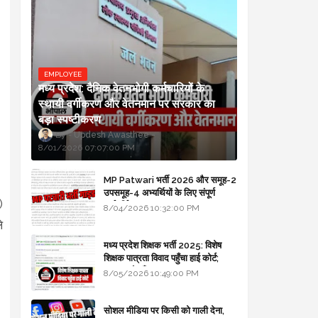
EMPLOYEE
मध्य प्रदेश: दैनिक वेतनभोगी कर्मचारियों के
स्थायी वर्गीकरण और वेतनमान पर सरकार का
बड़ा स्पष्टीकरण
Updesh Awasthee
8/01/2026 07:07:00 PM
MP Patwari भर्ती 2026 और समूह-2
उपसमूह-4 अभ्यर्थियों के लिए संपूर्ण
)
मार्गदर्शिका
8/04/2026 10:32:00 PM
े
मध्य प्रदेश शिक्षक भर्ती 2025: विशेष
शिक्षक पात्रता विवाद पहुँचा हाई कोर्ट;
सरकार से माँगा जवाब
8/05/2026 10:49:00 PM
सोशल मीडिया पर किसी को गाली देना,