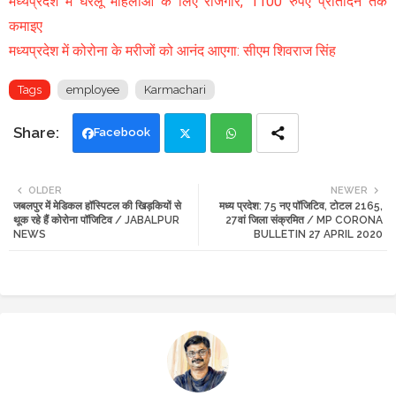
मध्यप्रदेश में घरेलू महिलाओं के लिए रोजगार, 1100 रुपए प्रतिदिन तक
कमाइए
मध्यप्रदेश में कोरोना के मरीजों को आनंद आएगा: सीएम शिवराज सिंह
Tags
employee
Karmachari
Facebook
Twi
Wh
OLDER
NEWER
जबलपुर में मेडिकल हॉस्पिटल की खिड़कियों से
मध्य प्रदेश: 75 नए पॉजिटिव, टोटल 2165,
tte
ats
थूक रहे हैं कोरोना पॉजिटिव / JABALPUR
27वां जिला संक्रमित / MP CORONA
NEWS
BULLETIN 27 APRIL 2020
r
app