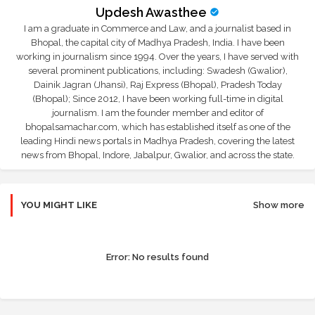
Updesh Awasthee
I am a graduate in Commerce and Law, and a journalist based in
Bhopal, the capital city of Madhya Pradesh, India. I have been
working in journalism since 1994. Over the years, I have served with
several prominent publications, including: Swadesh (Gwalior),
Dainik Jagran (Jhansi), Raj Express (Bhopal), Pradesh Today
(Bhopal); Since 2012, I have been working full-time in digital
journalism. I am the founder member and editor of
bhopalsamachar.com, which has established itself as one of the
leading Hindi news portals in Madhya Pradesh, covering the latest
news from Bhopal, Indore, Jabalpur, Gwalior, and across the state.
YOU MIGHT LIKE
Show more
Error:
No results found